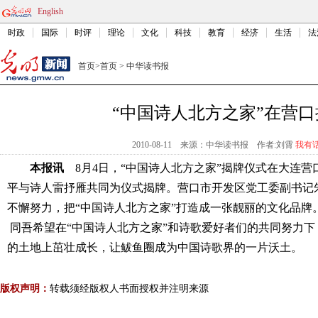
English
时政
国际
时评
理论
文化
科技
教育
经济
生活
法
首页
>
首页
>
中华读书报
“中国诗人北方之家”在营口
2010-08-11
来源：中华读书报
作者:刘霄
我有
本报讯
8月4日，“中国诗人北方之家”揭牌仪式在大连营
平与诗人雷抒雁共同为仪式揭牌。营口市开发区党工委副书记
不懈努力，把“中国诗人北方之家”打造成一张靓丽的文化品牌
同吾希望在“中国诗人北方之家”和诗歌爱好者们的
共同努力下
的土地上茁壮成长，让鲅鱼圈成为中国诗歌界的一片沃土。
版权声明：
转载须经版权人书面授权并注明来源