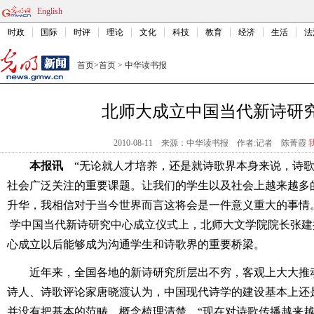
English
时政
国际
时评
理论
文化
科技
教育
经济
生活
法
首页
>
首页
>
中华读书报
北师大成立中国当代新诗研
2010-08-11
来源：中华读书报
作者:记者 陈菁霞
本报讯
“无论就人才培养，还是就诗歌界本身来说，诗歌
社会广泛关注的重要课题。让我们的学生以及社会上越来越多
升华，我相信对于当今世界而言这将会是一件意义重大的事情
学中国当代新诗研究中心成立仪式上，北师大文学院
院长张建
心成立以后能够成为沟通学生和诗歌界的重要桥梁。
近年来，全国各地的新诗研究所层出不穷，客观上大大推
诗人、诗歌评论家唐晓渡认为，中国现代诗学的建设基本上还
并没有把基本的范畴、概念梳理清楚。“现在对诗歌传播越来