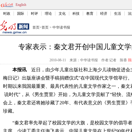
English
时政
国际
时评
理论
文化
科技
教育
经济
生活
法
首页
>
首页
>
中华读书报
专家表示：秦文君开创中国儿童文学
2010-08-11
来源：中华读书报
作者:记者 陈香
我
本报讯
近日，由少年儿童出版社和上海少儿读物促进会主
梅日记》出版座谈会暨手稿捐赠仪式”在中国现代文学馆举行
时期以来我国最重要、最具代表性的儿童文学作家之一，秦文
说时代”，从《男生贾里》开始，为儿童文学贡献
了“轻快、流
会上，秦文君还将她珍藏了20年、有代表意义的《男生贾里》
珍藏。
“秦文君率先举起了校园文学的大旗，是校园文学的倡导者
主席、少读工委主任海飞表示，中国儿童文学在上世纪90年代