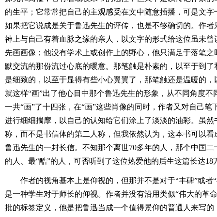
的生平；它常常把自己的主观感受在文中随意插播，可是文字
如果把它说成是关于鲁迅先生的评传，也是不够确切的。作者
神上与自己有着血脉之缘的亲人，以文字的形式给这位虽未曾
先画画像；他没有学术上或创作上的野心，他只满足于落笔之
默交流的那份流过心底的暖意。那笔触是朴素的，以至于到了
是细致的，以至于显得有些小心翼翼了，那笔触还是温暖的，
就这样“画”出了他心目中那个鲁迅先生的形象，从不同角度不
一共“画”了十四张，在“画”这些肖像的同时，作者又对自己
进行细细揣摩，以自己的认知给它们涂上了淡淡的油彩。虽然
称，而不是书信体的第二人称，但我依然认为，这本书可以看
鲁迅先生的一封长信。不知那个离世70多年的人，那个中国二
的人、最“酷”的人，可否听到了这位热爱他的后生这篇长达18
作者的视角基本上是仰视的，但那并不是对于“丰碑”或者
是一种学生对于师长的仰视。作者并没有沿用类似“伟大的革命
批的标签定义，他是把鲁迅当成一个值得景仰的普通人来写的