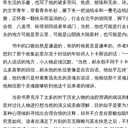
常生活的乐趣，也写了他的诸多苦闷、焦虑、烦恼和无奈。诗
的文学青年，穿着青布长衫，腋下夹一把油纸伞和一叠毛边纸
雅，正怀着一颗快乐而温润的心，行走在北平的胡同里，脚下
会馆、八道湾、砖塔胡同或者阜成门，当然，他也可能是行走
去的地方可能是景云里，可能是山阴路大陆新村，也可能是内
书中的口吻自然是谦逊的，有的时候甚至是谦卑的。作者
想到了那个收集起里尔克十封信的年轻诗人卜卡斯说的话：“
的人说话的地方，小人物必须沉默。”当然，郝永勃不同于卜
么多真挚的回信，郝永勃的长信更像是自言自语。他似乎忘掉
递，他仿佛只是对着鲁迅先生的灵魂在说话，他相信那个灵魂
他相信那个灵魂能够听到他这个后来者的倾诉。
当前书界充斥了太多的对于历史人物的油腔滑调的戏说和解
意对过往人物进行想当然的演义或歪曲理解，目的似乎是要为
某种心理倾斜寻找出合理合情的注释，却并不介意在那貌似聪
究竟如何。读者在满足了片刻的百无聊赖与莫名快意之后，不