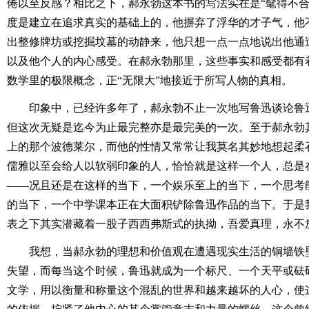
倦以至反感？相比之下，郝永勃这本书的写法实在是“髦得不合
度是建立在追求真实的基础上的，他摒弃了浮华的才子气，他
出整修牌坊或挖掘坟墓的动静来，他只想一点一点地说出他通
以及他个人的内心感受。在郝永勃那里，这些事实和感受都有
数学里的极限概念，正“无限大”地接近于所写人物的真相。
印象中，已经许多年了，郝永勃不止一次地写鲁迅谈论鲁
但这次无疑是迄今为止最完整亦是最完美的一次。至于郝永勃
上的那个波德莱尔，而他的性情又常常让我莫名其妙地想起柔
儒雅以至会给人以软弱印象的人，恰恰就是这样一个人，总是
――况且还是在这样的当下，一个娱乐至上的当下，一个思考
的当下，一个中学课本正在大面积铲除鲁迅作品的当下。于是
表之下其实潜藏着一股子西西弗斯式的执拗，吾爱真理，永不
我想，当郝永勃的理想和价值观在遭遇现实生活的铜墙铁
失望，而每当这个时候，鲁迅就成为一个标尺、一个天平或砝
文学，用以衡量和称量这个混乱的世界和越来越坏的人心，使