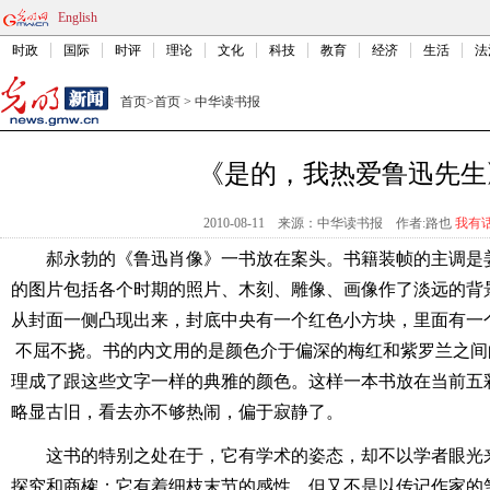
English
时政
国际
时评
理论
文化
科技
教育
经济
生活
法
首页
>
首页
>
中华读书报
《是的，我热爱鲁迅先生
2010-08-11
来源：中华读书报
作者:路也
我有
郝永勃的《鲁迅肖像》一书放在案头。书籍装帧的主调是
的图片包括各个时期的照片、木刻、雕像、画像作了淡远的背
从封面一侧凸现出来，封底中央有一个红色小方块，里面有一
不屈不挠。书的内文用的是颜色介于偏深的梅红和紫罗兰之间
理成了跟这些文字一样的典雅的颜色。这样一本书放在当前五
略显古旧，看去亦不够热闹，偏于寂静了。
这书的特别之处在于，它有学术的姿态，却不以学者眼光
探究和商榷；它有着细枝末节的感性，但又不是以传记作家的