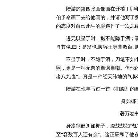
陆游的第四张画像画在开禧丁卯
伯予命画工去给他画的，并请他写了
的态度对自己此生的境遇作了一次总
进无以显于时，退不能隐于酒；
肖其像,曰：是翁也.腹容王导辈数百,
不显于时，不隐于酒，刀笔不如
照，更是一种无奈的自讽自嘲。但他的
者八九也”。真是一种经天纬地的气
陆游在晚年写过一首《扪腹》的
身如椰
著万卷
身瘦削健朗如椰子，腹鼓鼓如“瓠
至“容数百人还有余”。这正应和了他