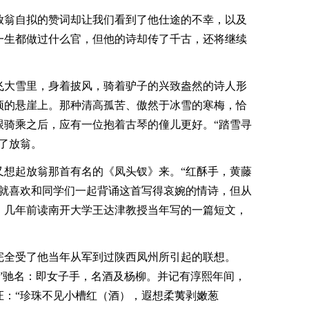
放翁自拟的赞词却让我们看到了他仕途的不幸，以及
一生都做过什么官，但他的诗却传了千古，还将继续
飞大雪里，身着披风，骑着驴子的兴致盎然的诗人形
顶的悬崖上。那种清高孤苦、傲然于冰雪的寒梅，恰
跟骑乘之后，应有一位抱着古琴的僮儿更好。“踏雪寻
了放翁。
又想起放翁那首有名的《凤头钗》来。“红酥手，黄藤
，就喜欢和同学们一起背诵这首写得哀婉的情诗，但从
。几年前读南开大学王达津教授当年写的一篇短文，
完全受了他当年从军到过陕西凤州所引起的联想。
”驰名：即女子手，名酒及杨柳。并记有淳熙年间，
证：“珍珠不见小槽红（酒），遐想柔荑剥嫩葱