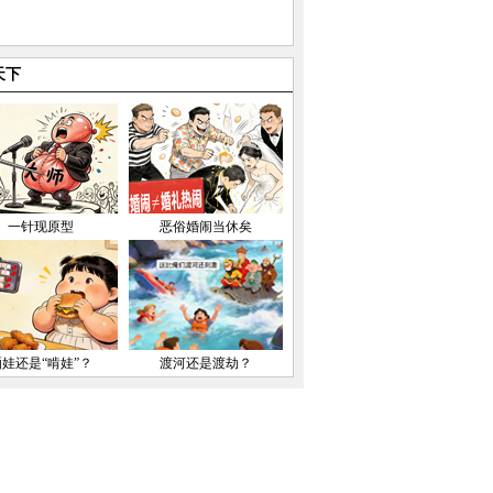
天下
一针现原型
恶俗婚闹当休矣
晒娃还是“啃娃”？
渡河还是渡劫？