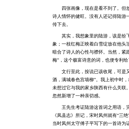
四张画像，现在是看不到了。但
诗人情怀的健旺。没有人还记得陆游
传下去。
其实，我想象里的陆游，该是纷
象；一枝红梅正映着白雪绽放在他头
暗合了诗人的心性与襟怀。当然，紧
梅”，这个极富诗意的词，也便专利给
文行至此，按说已该收尾，可是
酒，满城春色宫墙柳”。我上初中时
未想过它与我的家乡陕西有什么关联
忽然新增了一种亲切感。
王先生考证陆游这首词之用语，
《凤县志》所记，宋时凤州就有“三绝
当时凤州太守傅子平写下的一首诗为