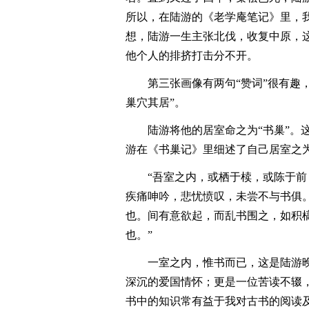
所以，在陆游的《老学庵笔记》里，
想，陆游一生主张北伐，收复中原，
他个人的排挤打击分不开。
第三张画像有两句“赞词”很有趣
巢穴其居”。
陆游将他的居室命之为“书巢”。
游在《书巢记》里细述了自己居室之
“吾室之内，或栖于椟，或陈于
疾痛呻吟，悲忧愤叹，未尝不与书俱
也。间有意欲起，而乱书围之，如积
也。”
一室之内，惟书而已，这是陆游
深沉的爱国情怀；更是一位苦读不辍
书中的知识常有益于我对古书的阅读