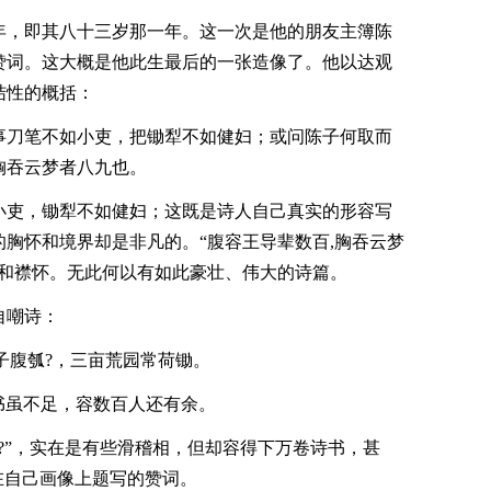
年，即其八十三岁那一年。这一次是他的朋友主簿陈
赞词。这大概是他此生最后的一张造像了。他以达观
结性的概括：
事刀笔不如小吏，把锄犁不如健妇；或问陈子何取而
 胸吞云梦者八九也。
小吏，锄犁不如健妇；这既是诗人自己真实的形容写
胸怀和境界却是非凡的。“腹容王导辈数百,胸吞云梦
势和襟怀。无此何以有如此豪壮、伟大的诗篇。
自嘲诗：
子腹瓠?，三亩荒园常荷锄。
书虽不足，容数百人还有余。
?”，实在是有些滑稽相，但却容得下万卷诗书，甚
在自己画像上题写的赞词。