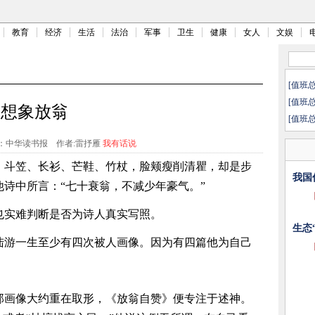
教育
经济
生活
法治
军事
卫生
健康
女人
文娱
[值班
[值班
想象放翁
[值班
：中华读书报
作者:雷抒雁
我有话说
：斗笠、长衫、芒鞋、竹杖，脸颊瘦削清瞿，却是步
我国
诗中所言：“七十衰翁，不减少年豪气。”
也实难判断是否为诗人真实写照。
生态
陆游一生至少有四次被人画像。因为有四篇他为自己
那画像大约重在取形，《放翁自赞》便专注于述神。