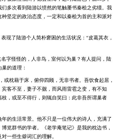
我们多次看到陆游以愤然的笔触屡书秦桧之劣绩。我
这种坚定的政治态度，一定和以秦桧为首的主和派对
，表现了陆游个人简朴窘困的生活状况：“皮葛其衣，
这名字怪怪的，人非鸟，室何以为巢？有人提问，陆
为巢的道理：
前，或枕藉于床，俯仰四顾，无非书者。吾饮食起居，
。宾客不至，妻子不觌，而风雨雷雹之变，有不知
槁枝，或至不得行，则辄自笑曰：此非吾所谓巢者
晚年的生活常景。他不只是一位伟大的诗人，充满了
，博览群书的学者。《老学庵笔记》是我的枕边书，
及对一些生僻词汇的理解。