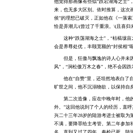
他觉得那画像有些似“跌宕湖海之士”
来，也无多大区别。依时推算，这次
侯”的理想已破灭，正如他在《一落索》
恰是弄潮儿\(曾过了千重浪。\(且喜归
这种“跌荡湖海之士”，“枯槁垅
会是养尊处优，丰颐宽额的“封侯相”
但是，狂傲与飘逸的诗人心并未因
风”，“涧松傲万木之春”，绝不会因
他在“自赞”里，还坦然地表白了
旷世之间，他不沉溺物欲，以保持自
第二次造像，应在中晚年时，他的赞
外。”这回他说到了个人的经历，直
兴二十三年28岁的陆游考进士被取为
不满，要降罪给主考管。第二年参加
名。直到又过了四年，秦桧已死，陆游