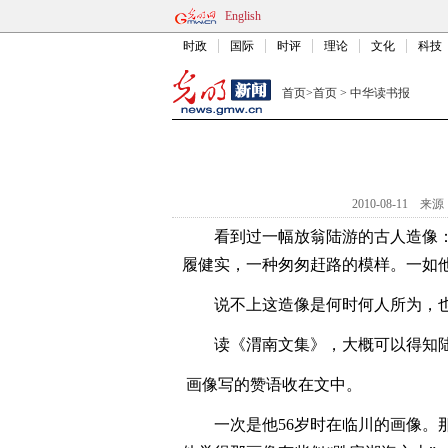
English
时政
国际
时评
理论
文化
科技
首页
>
首页
>
中华读书报
2010-08-11
来源
看到过一幅放翁陆游的古人造像
履健实，一种匆匆赶路的模样。一如他
说不上这造像是何时何人所为，
读《渭南文集》，大概可以得知
画像写的赞语收在文中。
一次是他56岁时在临川的画像。