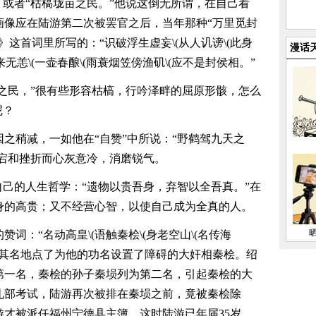
，或者“枯槁垅亩之民。”他说这倒无所谓，在自己看
画像应在陆游第二次被罢官之后，当年那种“万里觅封
这首词里所写的：“识破浮生虚妄\(从人讥谤\(此身
漫话
来无恙\(一壶春酿\(雨蓑烟笠傍渔矶\(应不是封侯相。”
亩之民，”很有些形容枯槁，行吟泽畔的屈原形骸，怎么
呢？
之稍减，一如他在“自赞”中所说：“野鹤驾九天之
跌宕和挫折而心灰意冷，消磨锐气。
自己的人生哲学：“遗物以贵吾身，弃智以全吾真。”在
身的高贵；又不经营心智，以使自己成为全真的人。
词：“名动高皇\(语触秦桧\(身老空山\(名传海
呼其名地点了为他的功名设置了障碍的大奸相秦桧。绍
第一名，秦桧的孙子秦埙列为第二名，引起秦桧的大
礼部考试，陆游再次被排在秦埙之前，竟被秦桧除
才被派任福州宁德县主簿，这时陆游已年届35岁。