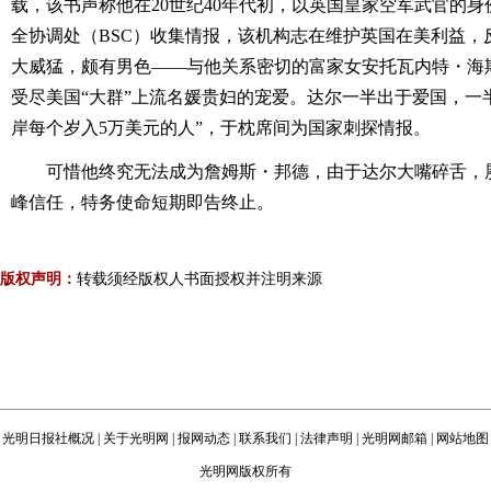
载，该书声称他在20世纪40年代初，以英国皇家空军武官的
全协调处（BSC）收集情报，该机构志在维护英国在美利益，
大威猛，颇有男色――与他关系密切的富家女安托瓦内特・海斯
受尽美国“大群”上流名媛贵妇的宠爱。达尔一半出于爱国，一
岸每个岁入5万美元的人”，于枕席间为国家刺探情报。
可惜他终究无法成为詹姆斯・邦德，由于达尔大嘴碎舌，
峰信任，特务使命短期即告终止。
版权声明：
转载须经版权人书面授权并注明来源
光明日报社概况
|
关于光明网
|
报网动态
|
联系我们
|
法律声明
|
光明网邮箱
|
网站地图
光明网版权所有