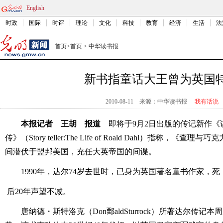
English
时政
国际
时评
理论
文化
科技
教育
经济
生活
法
首页
>
首页
>
中华读书报
新书指童话大王曾为英国
2010-08-11
来源：中华读书报
我有话说
本报记者 王胡 报道
即将于9月2日出版的传记新作《
传》（Story teller:The Life of Roald Dahl）指称，
间潜伏于盟邦美国，充任大英帝国的间谍。
1990年，达尔74岁去世时，已身为英国著名童书作家，死
后20年声望不减。
唐纳德・斯特洛克（Don鄄aldSturrock）所著达尔传