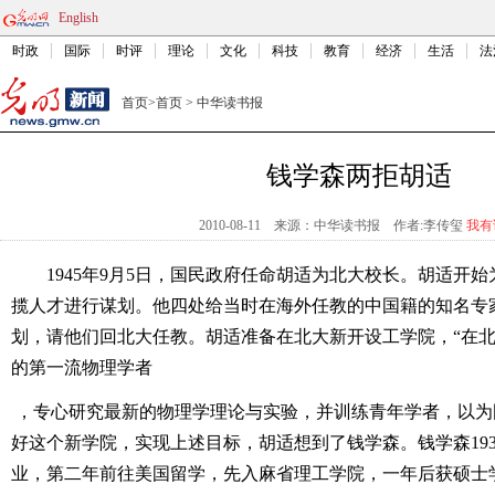
English
时政
国际
时评
理论
文化
科技
教育
经济
生活
法
首页
>
首页
>
中华读书报
钱学森两拒胡适
2010-08-11
来源：中华读书报
作者:李传玺
我有
1945年9月5日，国民政府任命胡适为北大校长。胡适开
揽人才进行谋划。他四处给当时在海外任教的中国籍的知名专
划，请他们回北大任教。胡适准备在北大新开设工学院，“在
的第一流物理学者
，专心研究最新的物理学理论与实验，并训练青年学者，以为
好这个新学院，实现上述目标，胡适想到了钱学森。钱学森19
业，第二年前往美国留学，先入麻省理工学院，一年后获硕士