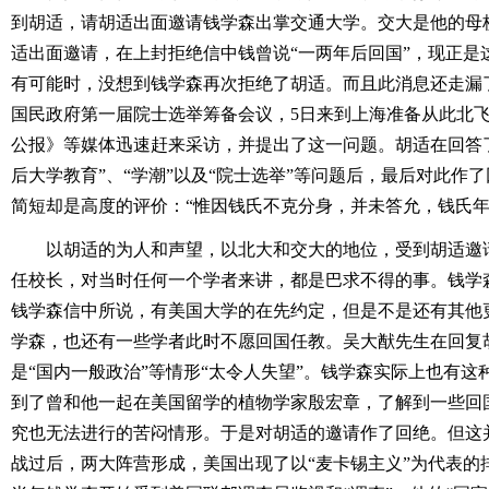
到胡适，请胡适出面邀请钱学森出掌交通大学。交大是他的母
适出面邀请，在上封拒绝信中钱曾说“一两年后回国”，现正是
有可能时，没想到钱学森再次拒绝了胡适。而且此消息还走漏
国民政府第一届院士选举筹备会议，5日来到上海准备从此北
公报》等媒体迅速赶来采访，并提出了这一问题。胡适在回答了
后大学教育”、“学潮”以及“院士选举”等问题后，最后对此作
简短却是高度的评价：“惟因钱氏不克分身，并未答允，钱氏年
以胡适的为人和声望，以北大和交大的地位，受到胡适邀
任校长，对当时任何一个学者来讲，都是巴求不得的事。钱学
钱学森信中所说，有美国大学的在先约定，但是不是还有其他
学森，也还有一些学者此时不愿回国任教。吴大猷先生在回复
是“国内一般政治”等情形“太令人失望”。钱学森实际上也有这种
到了曾和他一起在美国留学的植物学家殷宏章，了解到一些回
究也无法进行的苦闷情形。于是对胡适的邀请作了回绝。但这
战过后，两大阵营形成，美国出现了以“麦卡锡主义”为代表的排