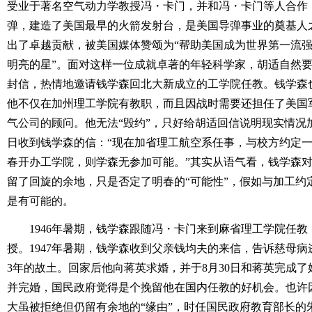
受业于著名空气动力学教授冯・卡门，并和冯・卡门等人合作
弹，建造了美国最早的火箭发射台，是美国导弹事业的奠基人
出了卓越贡献，被美国媒体赞颂为“帮助美国成为世界第一流
明亮的星”。面对这样一位成就卓著的年轻科学家，胡适自然
封信，热情地邀请钱学森回北大新成立的工学院任教。钱学森
他不仅在加州理工学院有教职，而且因战时需要还担任了美国
气公司的顾问。他无法“毁约”，只好给胡适回信说明现实情况加以
日收到钱学森的信：“现在加省理工航空系任事，与校方约定
春开办工学院，则学森无参加可能。”其实从语气看，钱学森
留了回旋的余地，只是否定了明春的“可能性”，假如与加工约
是有可能的。
1946年暑期，钱学森跟随冯・卡门来到麻省理工学院任
授。1947年暑期，钱学森收到父亲钱均夫的来信，告诉慈母病
3年的故土。回家后他向蒋英求婚，并于8月30日和蒋英完成
并完婚，国民政府觉得是个挽留他在国内任教的好机会。也许
大虽被拒绝但仍留有余地的“缘由”，时任国民政府教育部长的