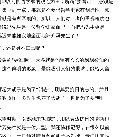
的即以前的哲学家的观点为主；所谓“接着讲”，必须是
。集中到一点，那就是不要求哲学史家有创造性，却
贡献是有所区别的。所以，人们对二者的重视程度也
只说冯先生是一位哲学史家而已，而把冯先生更是一
远远未能如实地全面地评介冯先生了！
”，还是身不由己呢？
象的“标准像”，大多就是他留有长长的飘飘欲仙的
。这个鲜明的形象，是能吸引人们的眼球，能给人留
起大胡子是为了“明志”，明其要抗日的志的。并且
名教授闻一多先生也养了大胡子，也是为了要“明
。
争时期，以蓄须来“明志”，用以表达抗日的情操和
兰芳先生就是一位典型。我还依稀记得，在很久以前
陷区中，于是他就特意蓄起胡子不剃掉，专门用来拒