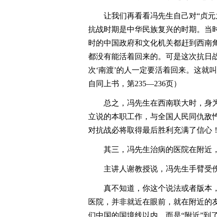
让我们再看看冯先生自己对“贞元
抗战时期是中华民族复兴的时期。当
时的中国政府和文化机关都赶到西南
都没有能活着回来的。可是这次抗日
次‘南渡’的人一定要活着回来。这就叫
自同上书，第235―236页）
总之，冯先生在西南联大时，身
立说的本职工作，与全国人民同仇敌
对抗战必将取得最后胜利充满了信心
其三，冯先生治病的医院在附近
主讲人谢教授说，冯先生手臂受伤
真不知道，你这个说法或者版本
医院，并非就近在眼前，就在附近的
们中国的国境线以内，而是“附近”到