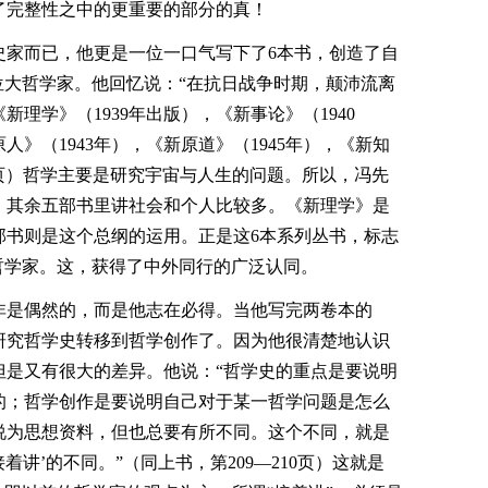
了完整性之中的更重要的部分的真！
史家而已，他更是一位一口气写下了6本书，创造了自
位大哲学家。他回忆说：“在抗日战争时期，颠沛流离
理学》（1939年出版），《新事论》（1940
人》（1943年），《新原道》（1945年），《新知
09页）哲学主要是研究宇宙与人生的问题。所以，冯先
，其余五部书里讲社会和个人比较多。《新理学》是
部书则是这个总纲的运用。正是这6本系列丛书，标志
哲学家。这，获得了中外同行的广泛认同。
非是偶然的，而是他志在必得。当他写完两卷本的
研究哲学史转移到哲学创作了。因为他很清楚地认识
但是又有很大的差异。他说：“哲学史的重点是要说明
的；哲学创作是要说明自己对于某一哲学问题是怎么
说为思想资料，但也总要有所不同。这个不同，就是
着讲’的不同。”（同上书，第209―210页）这就是