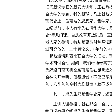
写完文章，感到有点累，想看看电视
旧闻新说专栏的新安大讲堂，正在热
合大学的专题。我的眼球，马上就被
现代史上一位著名的思想家、哲学家
世纪以前，本人有幸先在清华大学，
史”等几门课。自从改革开放以后，直到
老人家的教诲，特别是更能时常拜读到
过研究他的一二十篇论文。6年前的2
一起被邀请到西南联合大学的旧址、现
学术研讨会”。期间，我们特地考察了
为躲避日寇飞机空袭而居住在昆明近
会神洗耳恭听。但很遗憾！不仅已尽
句，几乎句句令我大跌眼镜！差不多
其一，冯先生只是哲学史家，还
主讲人谢教授，就在那么一会儿
绝口没有再介绍冯先生也是哲学家，