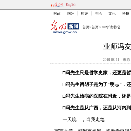
English
时政
国际
时评
理论
文化
科技
首页
>
首页
>
中华读书报
业师冯
2010-08-11
来源
□冯先生只是哲学史家，还更是
□冯先生留胡子是为了“明志”，
□冯先生治病的医院在附近，还
□冯先生是从广西，还是从河内
一天晚上，当我走笔