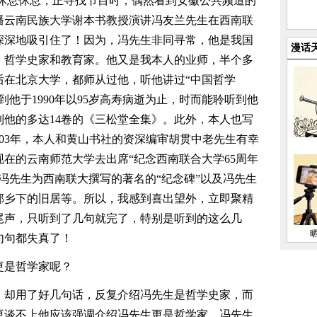
休息休息，正寻找节目时，偶然看到安徽公共频道的
播云南民族大学谢本书教授演讲冯友兰先生在西南联
深深地吸引住了！因为，冯先生非同寻常，他是我国
漫话
、哲学史家和教育家。他又是我本人的业师，半个多
后在北京大学，都师从过他，听他讲过“中国哲学
他于1990年以95岁高寿病逝为止，时而能聆听到他
他的多达14卷的《三松堂全集》。此外，本人也写
003年，本人和黄山书社的资深编审胡贯中老先生有幸
在的云南师范大学去出席“纪念西南联合大学65周年
冯先生为西南联大撰写的著名的“纪念碑”以及冯先生
郊乡下的旧居等。所以，我感到喜出望外，立即聚精
尾声，只听到了几句就完了，特别是听到的这么几
句句都失真了！
更是哲学家呢？
，却用了好几句话，反复介绍冯先生是哲学史家，而
更谈不上他应该强调介绍冯先生更是哲学家。冯先生