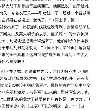
养起大胡子则是由于生病而已。他回忆说：由于逃难
镇南关（今名友谊关――引者注）了，经过一个县城叫
左臂碰在城墙上，受伤了。”（同上书，第89
子就长出来了，出院的时候我也没有剃，就留着胡子往
了闻先生及其大胡子的故事。他又说：“闻一多参加
胡子，到昆明也把胡子留起来了。他的胡子在日本投
十年动乱时期才剃去。”（同上书，第91页）这就是
末的全部真相！这与“明志”有关吗？请问：主讲人
有什么根据吗？
，但不在形式，而是重在内容，并且为数不少，但限
之所以能写成这6本书，除了主观条件以外，还有客
“颠沛流离并没有妨碍我写作。民族的兴亡与历史的变
这些启示和激发，书是写不出来的。即使写出来，也
页）“上面所说的我对于哲学创作的兴趣是一种动力，但
国哲学史》的《自序》可以说明这一点。”“《自