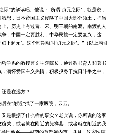
之际”的解读吧。他说：“所谓‘贞元之际’，就是说，
时我想，日本帝国主义侵略了中国大部分领土，把当
角上。历史上有过晋、宋、明三朝的南渡。南渡的人
战争，中国一定要胜利，中华民族一定要复兴，这
‘贞下起元’。这个时期就叫‘贞元之际’。”（以上均引
为哲学系的教授兼文学院院长，通过教书育人和著书
忾，满怀爱国主义热情，积极投身于抗日斗争之中，
！
，还是在远方？
后在“附近”找了一家医院，云云。
，又是根据了什么样的事实？老实说，你所说的这家
友谊关，或者就在附近的凭祥县，或者就在附近的我
了异国他乡――越南的首都河内市！并且，这家医院