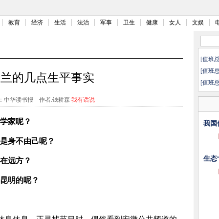
教育
经济
生活
法治
军事
卫生
健康
女人
文娱
[值班
[值班
友兰的几点生平事实
[值班
：中华读书报
作者:钱耕森
我有话说
哲学家呢？
我国
还是身不由己呢？
生态
是在远方？
到昆明的呢？