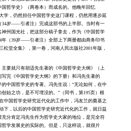
中国哲学史》（两卷本）而成名的。他晚年回忆
清华大学，仍然担任中国哲学史这门课程，仍然用逐步延
年（34岁――引者注）完成这部书的上半部。当时有一
名神州国光社，把这部分稿子拿去，作为《中国哲学
934年（39岁――引者注）全部上下两册都由商务印书
三松堂全集》，第一卷，河南人民出版社2001年版，
，主要就只有胡适先生著的《中国哲学史大纲》（上
能写完《中国哲学史大纲》的下册）和冯先生著的
半的中国哲学史的专著。冯先生说：“无论如何，在中
创始之功，是不可埋没的。”（同书，第195页）根
，在中国哲学史研究近代化的工作中，冯友兰的奠基之
带动下，以后的中国哲学史研究近代化的工作，就日益
授充分肯定冯先生作为哲学史大家的地位，是完全符
国哲学发展史的实际的。但是，只这样说，就很片