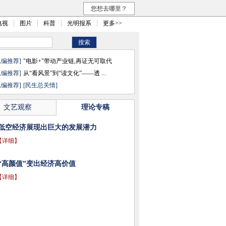
您想去哪里？
电视
图片
科普
光明报系
更多>>
总编推荐]
"电影+"带动产业链,再证无可取代
总编推荐]
从“看风景”到“读文化”——透 ...
总编推荐]
[民生总关情]
文艺观察
理论专稿
低空经济展现出巨大的发展潜力
【详细】
“高颜值”变出经济高价值
【详细】