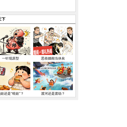
天下
一针现原型
恶俗婚闹当休矣
晒娃还是“啃娃”？
渡河还是渡劫？