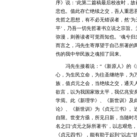
序》说：‘此第二篇稿最后校改时，
悲也。值此存亡绝续之交，吾人重思
先哲之思想，有不必无错误者，然‘
平’，乃吾一切先哲著书立说之宗旨
弥漫，则善读者可觉而知也。‘魂兮归
而言之，冯先生寄厚望于自己所著的
伤的我中华民族之魂招了回来。
冯先生接着说：“《新原人》的《
心，为生民立命，为往圣继绝学，为
族，值贞元之会，当绝续之交，通天
欲言，以为我国家致太平，我亿兆安
学焉。此《新理学》、《新世训》及
论》、《新世训》为《贞元三书》。
自限。世变方亟，所见日新，当随时
名之曰‘贞元之际所著书’，以志艰危
《贞元四书》，能有助于起到“以志”抗