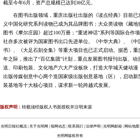
截至今年6月，资产总规模已达到38亿元。
在图书出版领域，重庆出版社出版的《读点经典》目前已发
义中国化研究系列读物已成为其品牌图书；大众类读物《藏地密
图书《摩尔庄园》超过100万册；“重述神话”系列等国际合作
社亦多次被评为国家图书出口先进单位。《中华大典》、《中
书》、《大足石刻全集》等重大项目也已正式启动。据悉，重
年之际，推出了“百亿集团”计划，重点发展图书报刊出版、动
送、印刷包装、文化地产六大产业板块，打造大学城天健动漫
出版传媒创意中心两个造国家级出版创意基地（区），启动新
装基地等十大核心项目，谋求新一轮跨越式发展。
版权声明：
转载须经版权人书面授权并注明来源
光明日报社概况
|
关于光明网
|
报网动态
|
联系我们
|
法律声明
|
光明网邮箱
|
网站地图
光明网版权所有