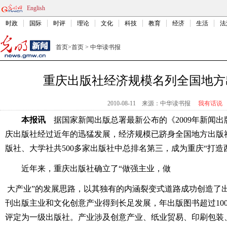
English
时政
国际
时评
理论
文化
科技
教育
经济
生活
法
首页
>
首页
>
中华读书报
重庆出版社经济规模名列全国地方
2010-08-11
来源：中华读书报
我有话说
本报讯
据国家新闻出版总署最新公布的《2009年新闻出
庆出版社经过近年的迅猛发展，经济规模已跻身全国地方出版
版社、大学社共500多家出版社中总排名第三，成为重庆“打造
近年来，重庆出版社确立了“做强主业，做
大产业”的发展思路，以其独有的内涵裂变式道路成功创造了出
刊出版主业和文化创意产业得到长足发展，年出版图书超过10
评定为一级出版社。产业涉及创意产业、纸业贸易、印刷包装