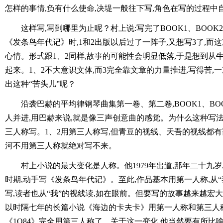
怎样的事情,负有什么使命,决堤一般往下写,角色在写的过程中
这样写,写到哪里为止呢？村上说:写完了BOOK1、BOOK
《发条鸟年代记》时,1和2出版以后过了一阵子,又想写3了,而
心情。形式跟1、2同样,故事的可能性会明显低落,于是想到从
起来。1、2不大意识文体,而3完全靠文章的力量推进,写得苦
出这种“苦头儿”呢？
沿袭巴赫的平均律钢琴曲集第一卷、第二卷,BOOK1、BOO
人并进,用巴赫来说,就是像三声创意曲的感觉。为什么这种写
三人称写。1、2用第三人称写,但青豆的视线、天吾的视线都
河不用第三人称就绝对写不来。
村上小说的最大变化是人称。他1979年出道,那年二十九岁
时期,动手写《发条鸟年代记》。至此,作品基本用第一人称,从“
写,读者也从“我”的视线读,如在眼前。但要写的故事越来越宏大
以时隔七年的长篇小说《海边的卡夫卡》用第一人称和第三人称
《1Q84》完全用第三人称了。关于这一变化,他当然要有所比喻