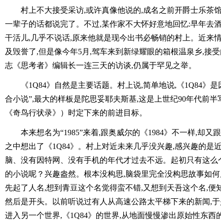
村上不大接受采访,或许真像他说的,成名之前开爵士乐茶馆
一辈子的话都说完了。不过,某作家不大怀好意地回忆:早年去
干活儿,几乎不说话,原来他就是现今出书必畅销的村上。近来
及毁誉了,但是像今年5月,驾车来到新绿耀眼的箱根温泉乡,接
志《思考者》编辑长一连三天的访谈,仍属于罕见之举。
《1Q84》自然是主要话题。村上说,简单地说,《1Q84》
合小说”,最大的样板是陀思妥耶夫斯基,这是上世纪90年代前
《奇鸟行状录》）时定下来的前进目标。
本来想名为“1985”来着,跟奥威尔的《1984》不一样,却又
之中想出了《1Q84》。村上对近未来几乎没兴趣,感兴趣的是近过
脑、没有因特网、没有手机的年代才过去不远。起初只有这么个
的小说呢？兴趣盎然。根本没构思,脑袋里完全没构思故事如何
先起了人名,想到青豆这个名觉得蛮不错,又想到天吾这个名,
然后是开头。以前听说过有人从高速公路太平梯下来的新闻,于
进入另一个世界,《1Q84》的世界,从地面慢慢渗出原始性东西