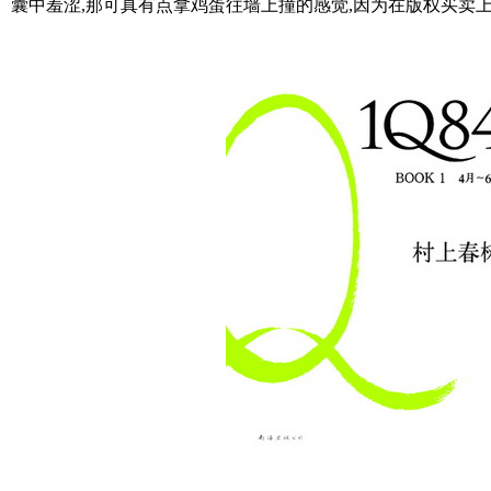
囊中羞涩,那可真有点拿鸡蛋往墙上撞的感觉,因为在版权买卖