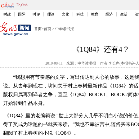
English
时政
国际
时评
理论
文化
科技
教育
经济
生活
法
首页
>
首页
>
中华读书报
《1Q84》还有4？
2010-08-11
来源：中华读书报
作者:李长声(本报书评人
“我想用有节奏感的文字，写出传达到人心的故事，这是我
说。从去年到现在，坊间关于村上春树最新作品《1Q84》的
版权归属再到译者之争，直至《1Q84》BOOK1、BOOK2
开始转到作品本身。
《1Q84》里的老编辑说:“世上大部分人几乎不明白小说的价值
得了奖成为话题的书就买来读。”我也不幸被言中,随俗买来BOOK
翻阅了村上春树的小说《1Q84》。