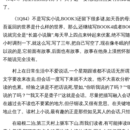
了。
《1Q84》不是写实小说,BOOK3还留下很多谜,如天吾的
吾返回的世界是什么样的世界。那么,还继续写BOOK4或者BO
说就完全是“长篇小说脑”,每天早上四点来钟起来伏案,绝不写
小时调剂一下,就这么写,写了三年,把自己写空了,现在像冬眠
以说的是,它前面有故事,后面也有故事。故事在他身上漠然怀胎
不能说完全没有。
村上在日常生活中不爱说话,一个星期跟谁都不说话无所谓
文字要改来改去,但会话一度写下来就不大改。他不大喜欢分析
读的也累。经验之谈是不把话说死,譬如,“你听我说的了吗？”“
说的了吗？”“我又不是聋子!”这就是会话。尽量把描写融入会
在越过去不读也不要紧的地方,但仔细读,又很有意思。在关键
地止住了。读村上小说,最有趣的正是那些如见其人的会话,只
在箱根二泊,第三天村上驱车下山,而我们读者,有可能捧读B