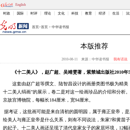
English
时政
国际
时评
理论
文化
科技
教育
经济
生活
法
首页
>
首页
>
中华读书报
本版推荐
2010-08-11
来源：中华读书报
我有话说
《十二美人》，赵广超、吴靖雯著，紫禁城出版社2010年5月
这套由赵广超等撰文、陆智昌设计的画册类图书极为精美
十二美人绢画”的展示，卷二是对这一绘画珍品的介绍和分析。
京故宫博物院，每幅长184厘米，宽94厘米。
据考证，这批画可能是来自清初的圆明园，属于雍正皇帝，是
绘美人与雍正皇帝是什么关系，则有不同说法，朱家?和黄苗
的妃子。十二美人画还呈现了清代皇家女子的家居环境，12幅画