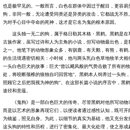
也是极罕见的。一般而言，白色在群体中因过于醒目，更容易
狗，非同一般，无论遭受同类还是异类的攻击，它都战无不胜
为对手心目中夺命的死神，这才是它名为鬼的根本原因。
这头独一无二的狗，属于格日勒其木格・黑鹤。黑鹤是在
古族作家，虽写过诗和人为主角的小说，但写动物最出色，是
之一。他笔下的动物形象众多，有驯鹿，有天鹅，有熊，有鹤
的生活境遇密切相关：小时候，他与两头乳白色草地牧羊犬相
一头白色巨犬的故事：巨犬“曾以飓风般的气势击败了所有的
处，将咬断颈椎的狼独自叼回营地”。黑鹤本人饲养过一头狗，
照顾它之后把我视为神的狗”。在这部长篇小说的序言中，黑
途径和意蕴。
《鬼狗》是一部白色巨犬的传奇。尽管黑鹤对他所写动物
而是以艺术的形象再现它们，以便读者通过感性认知，既可开
为镜鉴，照见自身。为此，以细节的真实为基础，他又充分发
这头狗的特性和历程，进行了密集化、最大化处理，使之形成