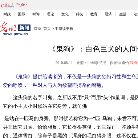
English
时政
国际
时评
理论
文化
科技
教育
经济
生活
法
首页
>
首页
>
中华读书报
《鬼狗》：白色巨犬的人间
2010-08-11
来源：中华读书报
作者:崔道怡
我有
《鬼狗》提供给读者的，不仅是一头狗的独特习性和生命
爱的呼唤，一种对人与人为欲望而搏杀的警醒。
这头狗的名字叫鬼。之所以不用“只”而用“头”作量词，
它的小主人小时候站在它身旁，就仿佛
是站在一匹马的身旁。那时候若称它为一“匹”马狗，未尝不
并非因它丑陋。恰恰相反，它长得很英俊，五官端正，脖颈生
的，通体雪白，除鼻子是黑的，浑身的毛白得亮眼。这不仅在