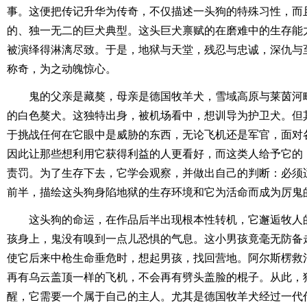
事。这便把传记升华为传奇，不仅描述一头狗的特殊习性，而
的、独一无二的巨犬典型。这头巨犬禀赋的在磨难中的生存能
被演绎得淋漓尽致。于是，地狱与天堂，残忍与忠诚，深仇与
称奇，为之动魄惊心。
鬼的父亲是藏獒，母亲是德国牧羊犬，雪域高原与莱茵河
的白色獒犬。这独特出身，被机场看中，想训导为护卫犬。但
于挑战任何在它眼中是威胁的东西，无论飞机还是军官，面对
因此让那些想利用它获得利益的人更看好，而这类人给予它的
责罚。为了生存下去，它学会观察，并做出自己的判断：必须
前半，描绘这头狗身陷地狱的生存环境和它为活命而成为厉鬼
这头狗的命运，在作品后半出现根本性转机，它邂逅牧人
孩身上，鬼没有嗅到一点儿恐惧的气息。这小男孩竟毫无防备
使它后来中枪生命垂危时，想起男孩，找回营地。阿尔斯楞救
再有乌云盖顶一样的飞机，不会再有劈头盖脸的棍子。从此，
醒，它需要一个属于自己的主人。尤其是德国牧羊犬经过一代