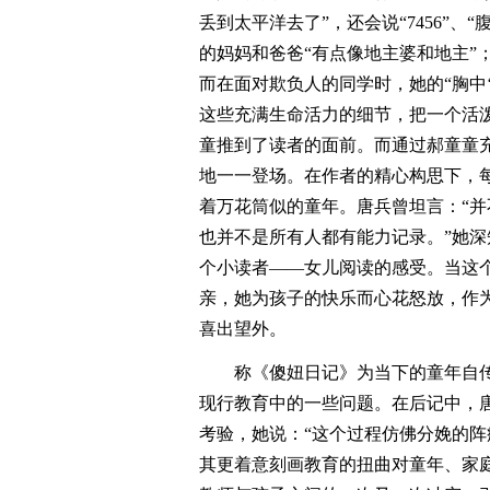
丢到太平洋去了”，还会说“7456”、
的妈妈和爸爸“有点像地主婆和地主”
而在面对欺负人的同学时，她的“胸中
这些充满生命活力的细节，把一个活泼
童推到了读者的面前。而通过郝童童
地一一登场。在作者的精心构思下，
着万花筒似的童年。唐兵曾坦言：“
也并不是所有人都有能力记录。”她
个小读者――女儿阅读的感受。当这
亲，她为孩子的快乐而心花怒放，作
喜出望外。
称《傻妞日记》为当下的童年自
现行教育中的一些问题。在后记中，
考验，她说：“这个过程仿佛分娩的阵
其更着意刻画教育的扭曲对童年、家