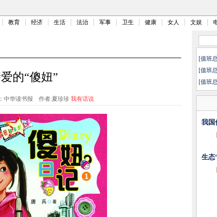
教育
经济
生活
法治
军事
卫生
健康
女人
文娱
[值班
[值班
爱的“傻妞”
[值班
：中华读书报
作者:夏珍珍
我有话说
我国
生态