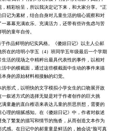
现，精彩纷呈，所以我决定记下来，和大家分享。”正
的日记为素材，结合自身对儿童生活的细心观察和对
了一幕幕充满欢乐、充满活力，还带有些许焦虑与苦
鲜明的童年自传。
缘于作品鲜明的纪实风格。《傻妞日记》以主人公郝
她所在的培明小学五（4）班同学五年级最后一个学期
常生活的现场之中精粹出最具代表性的事件，以相对
生活中的横截面，通过这些横截面中生动的事件来描
活本身的原始材料相接触的幻觉。
体的形式，以明快的文字模拟小学女生的口吻展开故
这一叙述方式的选择无疑是对于作者创作的巨大挑
充满童趣的直白稚语来表达儿童的所思所想，需要的
童心理的细腻感知。在《傻妞日记》中，作者对叙述
避免了繁复的描写和情节的拖沓，从而创造文本作为
形式感。在日记中的郝童童是鲜活的，她会说“脸可真