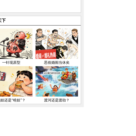
天下
一针现原型
恶俗婚闹当休矣
晒娃还是“啃娃”？
渡河还是渡劫？