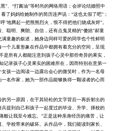
“腹黑”、“打酱油”等时尚的网络用语；会评论结婚照中
；看了妈妈给她制作的简历连声说：“这也太假了吧”；
‘呼’地腾起一把熊熊烈火，恨不得把他们烧成灰烬”。
、聪明、爽朗、自信，还有点鬼灵精的“傻妞”郝童
充满童趣的叙述，她身边同样可爱的同学也个性鲜明
每一个儿童形象在作品中都拥有着充分的空间，呈现
并不是所有人都能注意到孩子心灵中那些奇异的果实，
深知记录孩子心灵果实的困难所在，因而特别在意第一
个女孩一边阅读一边露出会心的微笑时，作为一名母
为一名作家，她为一部作品能够换得一颗读者的心而
传的另一原因，在于其轻松的文字背后一再折射出的
唐兵提到自己和孩子一起度过的毕业、升学、择校的
痛般让我至今难忘。”正是这种亲身经历的痛苦，让
庭、学校带来的破坏。从作品中，我们能读到家长、