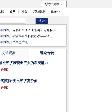
您想去哪里？
电视
图片
科普
光明报系
更多>>
总编推荐]
"电影+"带动产业链,再证无可取代
总编推荐]
从“看风景”到“读文化”——透 ...
总编推荐]
[民生总关情]
文艺观察
理论专稿
低空经济展现出巨大的发展潜力
【详细】
“高颜值”变出经济高价值
【详细】