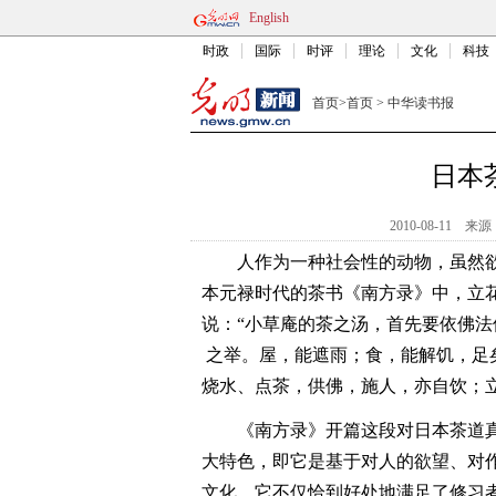
English
时政
国际
时评
理论
文化
科技
首页
>
首页
>
中华读书报
日本
2010-08-11
来源
人作为一种社会性的动物，虽然
本元禄时代的茶书《南方录》中，立
说：“小草庵的茶之汤，首先要依佛
之举。屋，能遮雨；食，能解饥，足
烧水、点茶，供佛，施人，亦自饮；
《南方录》开篇这段对日本茶道
大特色，即它是基于对人的欲望、对
文化，它不仅恰到好处地满足了修习