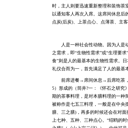
时，主人则要迅速重新整理和装饰茶
以通知客人再次入席。这席间休息后的
点炭(后炭)、上茶点心、点薄茶、主
人是一种社会性动物。因为人是
之需求，即“生物性需求”或“生理要求
食”则是人的最基本的生物性需求。日
礼仪合而为一，首先满足了人的最基
前席进餐→席间休息→后席吃茶，这
5）形成的（筒井?一：《怀石之研究》，
期的茶事料理，是对本膳料理的一种
被称作是七五三料理，一般是在中央摆
膳、三之膳)，再多的时候还会在对
上七种、五种、三种点心。“绍鸥的