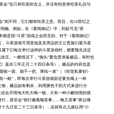
茶会”也只有吃茶的含义，并没有特意将吃茶礼仪与
茶会”则不同，它们都有吃茶之意。而且，在16世纪之
是很明确。例如，在《看闻御记》中，到处可见“茶
基本都是指“斗茶”游戏之会而言的。对于《看闻御记》
言，斗茶游戏可谓是他及其周边的王公贵族们最为喜
其属下们每次举行这样的斗茶游戏时，都要预先决定
流坐庄。一般情况下，“御头”要负责准备赌品，有时也
记》嘉吉三年正月二十四日条等）。赌品的内容也是
圆镜一面、扇子一把、厚纸一束”（《经觉私要钞》
前一献”，即每次举行斗茶游戏前还要先喝上一杯
之物，赌品如有剩余，则用掷色子的方式来进行分
往还会尽情地大吃大喝一顿，大有一种小赌怡情的感
行，甚至会“朝行藏庵顺茶事……晚又茶事”夜以继
月十九日至二十三日条等），这就有点儿难以用“小