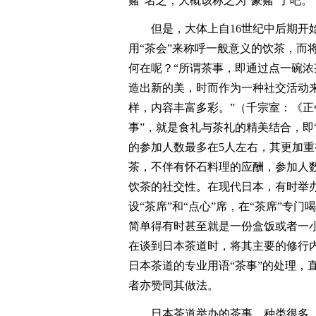
赌”名之，大概该称之为“豪赌”了吧。
但是，大体上自16世纪中后期开
用“茶会”来称呼一般意义的饮茶，而
何在呢？“所谓茶事，即通过点一碗
造出新的美，时而作为一种社交活动
样，内容丰富多彩。”（千宗室：《正午
事”，就是食礼与茶礼的精美结合，即
的参加人数最多在5人左右，其更加重
茶，不伴有怀石料理的应酬，参加人
饮茶的社交性。在现代日本，有时举办
设“茶席”和“点心”席，在“茶席”专
简单得有时甚至就是一份盒饭或者一
在谈到日本茶道时，将其主要的修行内
日本茶道的专业用语“茶事”的处理，
者亦赞同其做法。
日本茶道举办的茶事，种类很多