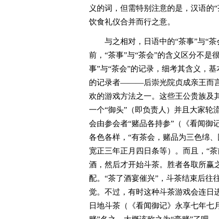
义的词，但需特别注意的是，汉语的“
饮食礼仪合并而行之意。
与之相对，日语中的“茶事”与“
前，“茶事”与“茶会”的含义区分不
事”与“茶会”的记录，细考其含义，
的记录者―――后崇光院贞成亲王而
欢的游戏方法之一。这些王公贵族及
一个“御头”（即负责人）并且大家轮
会由参会者“赌品各持参”（《看闻御
各色各样，“有茶会，赌品为三色绵、
宽正三年正月四日条等）。而且，“茶
酒，然后才开始斗茶。胜者各取所赢
配。“茶了酒宴催兴”，斗茶结束后往
觉。不过，有时这种斗茶游戏会连日进
日地斗茶（《看闻御记》永享七年七