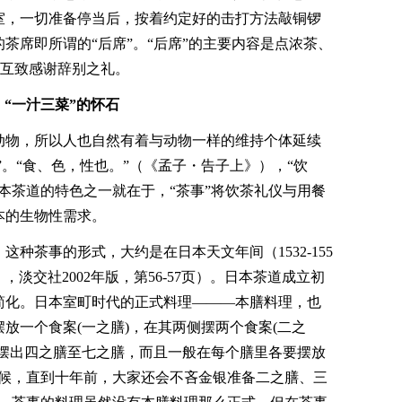
室，一切准备停当后，按着约定好的击打方法敲铜锣
茶席即所谓的“后席”。“后席”的主要内容是点浓茶、
客互致感谢辞别之礼。
“一汁三菜”的怀石
动物，所以人也自然有着与动物一样的维持个体延续
”。“食、色，性也。”（《孟子・告子上》），“饮
本茶道的特色之一就在于，“茶事”将饮茶礼仪与用餐
本的生物性需求。
种茶事的形式，大约是在日本天文年间（1532-155
淡交社2002年版，第56-57页）。日本茶道成立初
简化。日本室町时代的正式料理―――本膳料理，也
放一个食案(一之膳)，在其两侧摆两个食案(二之
面摆出四之膳至七之膳，而且一般在每个膳里各要摆放
时候，直到十年前，大家还会不吝金银准备二之膳、三