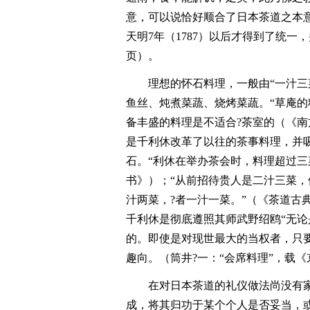
意，可以说恰好顺合了日本茶道之本意
天明7年（1787）以后才得到了统一，
页）。
理想的怀石料理，一般由“一汁三
鱼丝、炖煮菜蔬、烧烤菜蔬。“草庵
备丰盛的料理是不适合?茶室的（《南
是千利休改革了以往的茶事料理，并
石。“利休在举办茶会时，料理超过三
书》）；“从前招待贵人是二汁三菜
汁两菜，?者一汁一菜。”（《茶道古典
千利休是彻底遵照其师武野绍鸥“无论
的。即使是对现世最大的当权者，只
趣向。（筒井?一：“会席料理”，载《
在对日本茶道的礼仪做法尚没有家
成，将其归功于某个个人是否妥当，