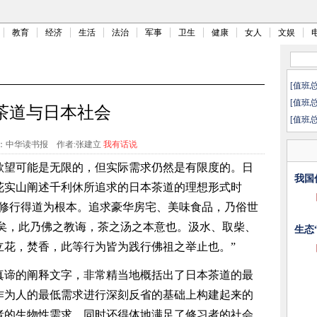
教育
经济
生活
法治
军事
卫生
健康
女人
文娱
[值班
[值班
茶道与日本社会
[值班
：中华读书报
作者:张建立
我有话说
欲望可能是无限的，但实际需求仍然是有限度的。日
我国
花实山阐述千利休所追求的日本茶道的理想形式时
法修行得道为根本。追求豪华房宅、美味食品，乃俗世
矣，此乃佛之教诲，茶之汤之本意也。
汲水、取柴、
生态
立花，焚香，此等行为皆为践行佛祖之举止也。”
真谛的阐释文字，非常精当地概括出了日本茶道的最
作为人的最低需求进行深刻反省的基础上构建起来的
者的生物性需求，同时还得体地满足了修习者的社会