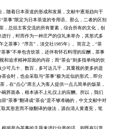
始，随着日本茶道的形成和发展，文献中逐渐趋向于
将“茶事”限定为日本茶道的专用语。那么，二者的区别
浓茶，总括主客交流的所有要素，综合所有的文化，创
来进行，时而作为一种庄严的仪礼来举办，其形式多
之茶事》“序言”，淡交社1985年）。简言之，“茶
“茶事”不单包含饮茶，还伴有怀石料理的应酬，茶事
视和追求精神层面的内容；而“茶会”则多指单纯的饮
数少可几十、数百，多可达几千，其重视的更多的是
茶会时，也会采取与“茶事”极为近似的形式，即分
门喝茶，在“点心”席主人为客人提供一点儿简单的饭菜，
小碗荞面条，根本谈不上礼仪上的应酬。所以，我们
容“茶事”翻译成“茶会”是不够准确的，中文文献中对
直取其形意而不做翻译的做法，源自清人黄遵宪，笔
，根据举办茶事的主题来进行分类的话，则既有以赏