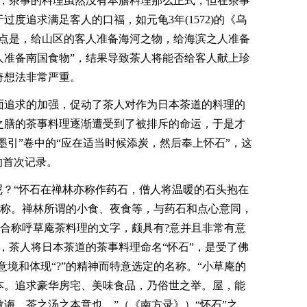
见，茶事的料理虽然没有本膳料理那么正式，但在茶事
度追求满足客人的口福，如元龟3年(1572)的《乌
要点是，给山区的客人准备海河之物，给海滨之人准备
人准备南国食物”，结果导致茶人将能否给客人献上珍
奇想法非常严重。
面追求的加强，促动了茶人对作为日本茶道的料理的
之膳的茶事料理逐渐遭受到了被排斥的命运，于是才
墨引”卷中的“应在适当时候添炭，然后奉上怀石”，这
的首次记录。
呢？“怀石在禅林亦称作药石，僧人将温暖的石头抱在
名称。禅林所谓的小食、夜食等，与药石和点心意同，
适合称呼草庵茶料理的文字，颇具有?意并且非常有意
，茶人将日本茶道的茶事料理命名“怀石”，是受了佛
意境和体现“?”的精神而特意选定的名称。“小草庵的
本。追求豪华房宅、美味食品，乃俗世之举。屋，能
诲，茶之汤之本意也。”（《南方录》）“怀石”之