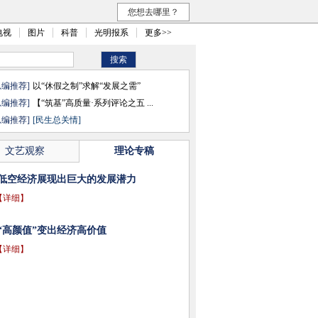
您想去哪里？
电视
图片
科普
光明报系
更多>>
总编推荐]
以“休假之制”求解“发展之需”
总编推荐]
【“筑基”高质量·系列评论之五 ...
总编推荐]
[民生总关情]
文艺观察
理论专稿
低空经济展现出巨大的发展潜力
【详细】
“高颜值”变出经济高价值
【详细】