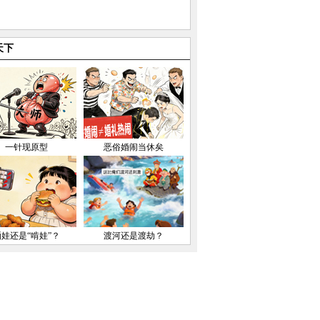
天下
一针现原型
恶俗婚闹当休矣
晒娃还是“啃娃”？
渡河还是渡劫？