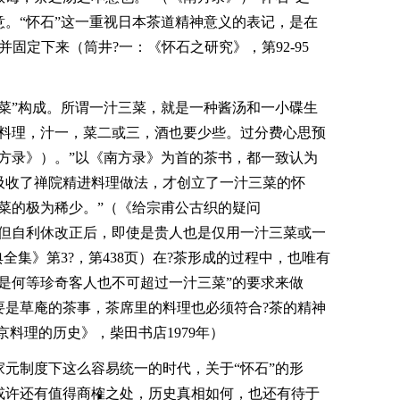
。“怀石”这一重视日本茶道精神意义的表记，是在
并固定下来（筒井?一：《怀石之研究》，第92-95
菜”构成。所谓一汁三菜，就是一种酱汤和一小碟生
的料理，汁一，菜二或三，酒也要少些。过分费心思预
方录》）。”以《南方录》为首的茶书，都一致认为
吸收了禅院精进料理做法，才创立了一汁三菜的怀
菜的极为稀少。”（《给宗甫公古织的疑问
，但自利休改正后，即使是贵人也是仅用一汁三菜或一
全集》第3?，第438页）在?茶形成的过程中，也唯有
是何等珍奇客人也不可超过一汁三菜”的要求来做
要是草庵的茶事，茶席里的料理也必须符合?茶的精神
京料理的历史》，柴田书店1979年）
元制度下这么容易统一的时代，关于“怀石”的形
或许还有值得商榷之处，历史真相如何，也还有待于