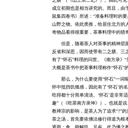
之膳”（《山上宗二记》）。由此可
成立初期也是相当讲究的。而且，由于过
鼠集四卷书》所述：“准备料理时的
山野之物。依此类推，给居住北方的
奇物品看得很重要，茶事料理中的猎
但是，随着茶人对茶事的精神层
反省和深思，因而使带有二之膳、三
有了“怀石”料理的问世。《南方录》“
大概是茶书中把茶事料理称作“怀石”
那么，为什么要使用“怀石”一词
怀中抵挡饥饿感，因此有了‘怀石’的
吃得都十分简单清淡。‘怀石’是非常
趣”（《吃茶南方录坤》）。也就是说
教禅宗的影响，是茶人为了追求“?”的
茶之汤，首先要依佛法修行得道为根
遮雨；食，能解饥，足矣，此乃佛之教