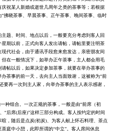
有庆祝某人新婚或逝世几周年之类的茶事等；若根据
为“拂晓茶事、早晨茶事、正午茶事、晚间茶事、临时
的主题、时间、地点以后，一般要充分考虑到客人回
个星期以前，正式向客人发出请帖，请帖里要注明茶
在现代社会，由于通讯手段愈来愈发达，亲密朋友间
，但在一般情况下，如举办正午茶事，主人都会用毛
到请帖以后，如果决定参加茶事，就要在举办茶事的
举办茶事的前一天，去向主人当面致谢，这被称为“前
人还要再一次到主人家，向举办茶事的主人表示感谢，
”的一种组合。一次正规的茶事，一般是由“前席（初
)”、“后席(后座)”这样三部分构成。客人按约定的时间
暄，随后是点炭(初炭)、为客人献上怀石料理、茶点
茶庭中小憩，此即所谓的“中立”。客人席间休息