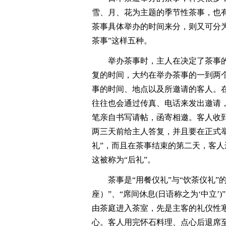
雪、月、花为主题的季节性茶事，也
茶事具体举办的时间来分，则又可分
茶事”这样五种。
举办茶事时，主人在决定了茶事
复的时间，大约在举办茶事的一到两
事的时间、地点以及所邀请的客人。
往往也会通过传真、电话来发出邀请
笔亲自书写请帖，函寄相邀。客人收
两三天前给主人答复，并且要在正式
礼”，而且在茶事结束的第二天，客
这被称为“后礼”。
茶事是“用餐仪礼”与“饮茶仪礼
座）”、“席间休息(日语称之为‘中立’
由茶庭进入茶室，先是主客的礼仪性寒
心。客人用完怀石料理、点心后退席至