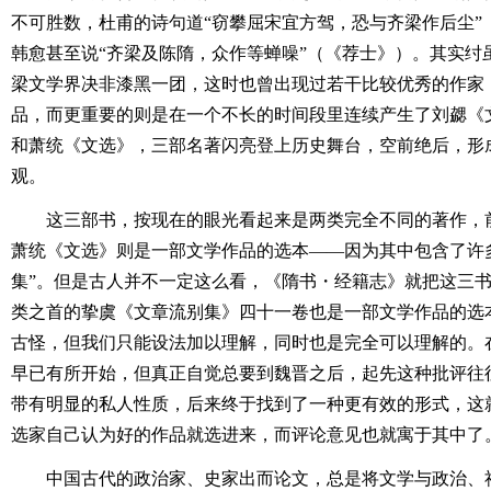
不可胜数，杜甫的诗句道“窃攀屈宋宜方驾，恐与齐梁作后尘”
韩愈甚至说“齐梁及陈隋，众作等蝉噪”（《荐士》）。其实纣
梁文学界决非漆黑一团，这时也曾出现过若干比较优秀的作家
品，而更重要的则是在一个不长的时间段里连续产生了刘勰《
和萧统《文选》，三部名著闪亮登上历史舞台，空前绝后，形
观。
这三部书，按现在的眼光看起来是两类完全不同的著作，
萧统《文选》则是一部文学作品的选本――因为其中包含了许
集”。但是古人并不一定这么看，《隋书・经籍志》就把这三书
类之首的挚虞《文章流别集》四十一卷也是一部文学作品的选
古怪，但我们只能设法加以理解，同时也是完全可以理解的。
早已有所开始，但真正自觉总要到魏晋之后，起先这种批评往
带有明显的私人性质，后来终于找到了一种更有效的形式，这
选家自己认为好的作品就选进来，而评论意见也就寓于其中了
中国古代的政治家、史家出而论文，总是将文学与政治、