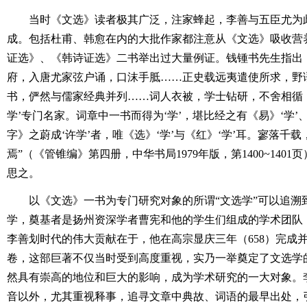
当时《文选》读者极其广泛，注家蜂起，李善与五臣尤为此
成。包括杜甫、韩愈在内的大批作家都注意从《文选》吸收营
证选》、《韩诗证选》二书举出过大量例证。钱锺书先生指出
府，入唐尤家弦户诵，口沫手胝……正史载远夷遣使所求，野
书，俨然与儒家经典并列……词人衣被，学士钻研，不舍相循
学’专门名家。词章中一书而得为‘学’，堪比经之有《易》‘学’
字》之蔚成‘许学’者，唯《选》‘学’与《红》‘学’耳。寥落千
焉”（《管锥编》第四册，中华书局1979年版，第1400~140
思之。
以《文选》一书为专门研究对象的所谓“文选学”可以追溯
学，奠基者是扬州资深学者曹宪和他的学生们组成的学术团队
李善划时代的伟大贡献在于，他在高宗显庆三年（658）完成
卷，这部巨著不仅当时受到高度重视，实乃一举奠定了文选学
然具有崇高的地位和巨大的影响，成为学术研究的一大对象。
音以外，尤其重视释事，追寻文章中典故、词语的最早出处，