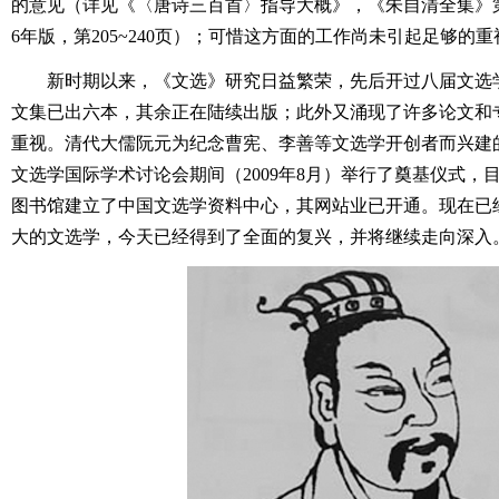
的意见（详见《〈唐诗三百首〉指导大概》，《朱自清全集》第
6年版，第205~240页）；可惜这方面的工作尚未引起足够的重
新时期以来，《文选》研究日益繁荣，先后开过八届文选
文集已出六本，其余正在陆续出版；此外又涌现了许多论文和
重视。清代大儒阮元为纪念曹宪、李善等文选学开创者而兴建
文选学国际学术讨论会期间（2009年8月）举行了奠基仪式，
图书馆建立了中国文选学资料中心，其网站业已开通。现在已
大的文选学，今天已经得到了全面的复兴，并将继续走向深入