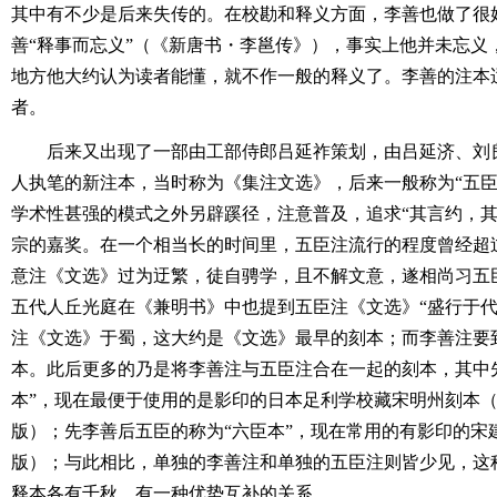
其中有不少是后来失传的。在校勘和释义方面，李善也做了很
善“释事而忘义”（《新唐书・李邕传》），事实上他并未忘义
地方他大约认为读者能懂，就不作一般的释义了。李善的注本
者。
后来又出现了一部由工部侍郎吕延祚策划，由吕延济、刘
人执笔的新注本，当时称为《集注文选》，后来一般称为“五臣
学术性甚强的模式之外另辟蹊径，注意普及，追求“其言约，其
宗的嘉奖。在一个相当长的时间里，五臣注流行的程度曾经超
意注《文选》过为迂繁，徒自骋学，且不解文意，遂相尚习五臣
五代人丘光庭在《兼明书》中也提到五臣注《文选》“盛行于代
注《文选》于蜀，这大约是《文选》最早的刻本；而李善注要
本。此后更多的乃是将李善注与五臣注合在一起的刻本，其中
本”，现在最便于使用的是影印的日本足利学校藏宋明州刻本（人
版）；先李善后五臣的称为“六臣本”，现在常用的有影印的宋建
版）；与此相比，单独的李善注和单独的五臣注则皆少见，这
释本各有千秋，有一种优势互补的关系。