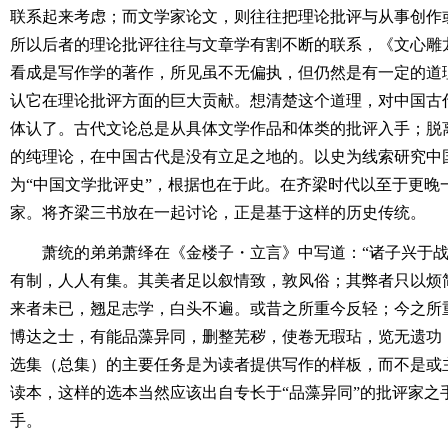
联系起来考虑；而文学家论文，则往往把理论批评与从事创作
所以后者的理论批评往往与文章学有割不断的联系，《文心雕
看成是写作学的著作，所见虽不无偏执，但仍然是有一定的道
认它在理论批评方面的巨大贡献。想清楚这个道理，对中国古
体认了。古代文论总是从具体文学作品和体类的批评入手；脱
的纯理论，在中国古代是没有立足之地的。以史为线索研究中
为“中国文学批评史”，根据也在于此。在齐梁时代以至于更晚
家。将齐梁三书放在一起讨论，正是基于这样的历史传统。
萧统的弟弟萧绎在《金楼子・立言》中写道：“诸子兴于
有制，人人有集。其美者足以叙情致，敦风俗；其弊者只以烦
来者未已，翘足志学，白头不遍。或昔之所重今反轻；今之所
博达之士，有能品藻异同，删整芜秽，使卷无瑕玷，览无遗功
选集（总集）的主要任务是为读者提供写作的样板，而不是或
读本，这样的选本当然应该出自专长于“品藻异同”的批评家之
手。