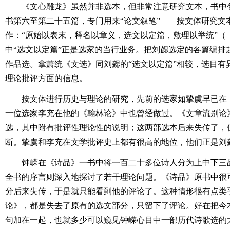
《文心雕龙》虽然并非选本，但非常注意研究文本，书中
书第六至第二十五篇，专门用来“论文叙笔”――按文体研究文
作：“原始以表末，释名以章义，选文以定篇，敷理以举统”（
中“选文以定篇”正是选家的当行业务。把刘勰选定的各篇编排
作品选。拿萧统《文选》同刘勰的“选文以定篇”相较，选目有
理论批评方面的信息。
按文体进行历史与理论的研究，先前的选家如挚虞早已在
一位选家李充在他的《翰林论》中也曾经做过。《文章流别论
选，其中附有批评性理论性的说明；这两部选本后来失传了，
断。挚虞和李充在文学批评史上都有很高的地位，他们正是刘
钟嵘在《诗品》一书中将一百二十多位诗人分为上中下三
全书的序言则深入地探讨了若干理论问题。《诗品》原书中很
分后来失传，于是就只能看到他的评论了。这种情形很有点类
论》，都是失去了原有的选文部分，只留下了评论。好在把今
句加在一起，也就多少可以窥见钟嵘心目中一部历代诗歌选的