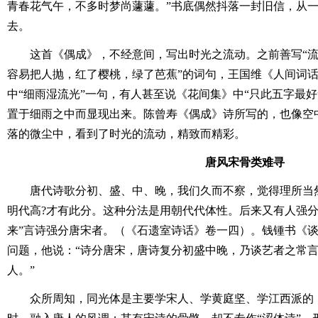
青春花气午，不多时梦尚蘧蘧。”书底偶然抖落一封旧信，从
去。
这首《偶成》，不经意间，写出时光之流动。之前善写“流
容易把人抛，红了樱桃，绿了芭蕉”的词句，王国维《人间词
中“细雨湿流光”一句，有人甚至说《花间集》中“只此五字最
置于细雨之中而显现出来。陈曾寿《偶成》诗所写的，也像空
落的微尘中，看到了时光的流动，精致而精彩。
唐风宋骨类难寻
唐代诗歌分初、盛、中、晚，我们久而不察，觉得理所当
明代高?才有此分。这种分法是用朝代代体性。后来又有人强分
来”言诗强分唐宋者。（《石遗室诗话》卷一四）。钱锺书《
问题，他说：“诗分唐宋，唐诗复分初盛中晚，乃谈艺者之常
人。”
众所周知，同光体是主要学宋人、学黄庭坚、学江西派的