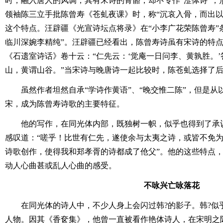
时，融入唐人的风调；其有宋诗的骨骼，却不专作“涩体诗”，
领袖陈三立手批陈曾寿《苍虬夜课》时，称“沉哀入骨，而出以
这个特点。汪辟疆《光宣诗坛点将录》在“小李广花荣陈曾寿”
临川深婉李精纯”。汪辟疆已经看出，陈曾寿诗虽有宋诗的特
《石遗室诗话》卷十云：“仁先云：‘觉庵一日问李、黄孰胜。’
山，黄谓山谷。”当宋诗与晚唐诗一起比较时，陈苍虬选择了
虽然作者坦然自承“学诗作黄语”、“晚交惟二陈”，但是
宋，成为陈曾寿诗歌的主要特征。
他的写作，在同光体内部，既独树一帜，似乎也得到了承
感叹道：“嗟乎！比世有仁先，遂使余与太夷之诗，或皆不免为
诗歌创作，使得我和郑孝胥的诗都成了伧父”。他的这些特点
动人心曲甚或乱人心曲的感受。
不咏兴亡咏落花
在同光体的诗人中，不少人身上会闪过韩?的影子。韩?似
人物。因其《香奁集》，他曾一直被看作艳体诗人，在宋明之