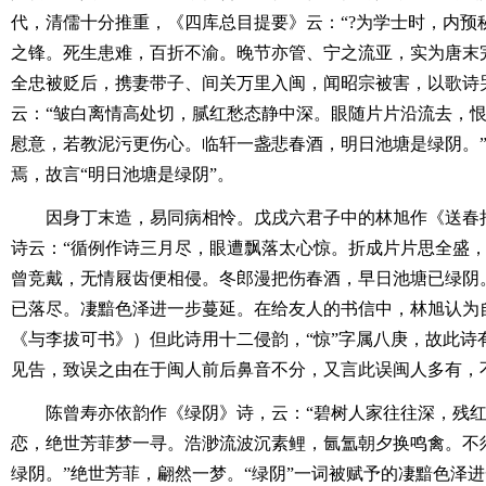
代，清儒十分推重，《四库总目提要》云：“?为学士时，内预
之锋。死生患难，百折不渝。晚节亦管、宁之流亚，实为唐末完
全忠被贬后，携妻带子、间关万里入闽，闻昭宗被害，以歌诗
云：“皱白离情高处切，腻红愁态静中深。眼随片片沿流去，
慰意，若教泥污更伤心。临轩一盏悲春酒，明日池塘是绿阴。
焉，故言“明日池塘是绿阴”。
因身丁末造，易同病相怜。戊戌六君子中的林旭作《送春
诗云：“循例作诗三月尽，眼遭飘落太心惊。折成片片思全盛
曾竞戴，无情屐齿便相侵。冬郎漫把伤春酒，早日池塘已绿阴
已落尽。凄黯色泽进一步蔓延。在给友人的书信中，林旭认为
《与李拔可书》）但此诗用十二侵韵，“惊”字属八庚，故此诗
见告，致误之由在于闽人前后鼻音不分，又言此误闽人多有，
陈曾寿亦依韵作《绿阴》诗，云：“碧树人家往往深，残
恋，绝世芳菲梦一寻。浩渺流波沉素鲤，氤氲朝夕换鸣禽。不
绿阴。”绝世芳菲，翩然一梦。“绿阴”一词被赋予的凄黯色泽进