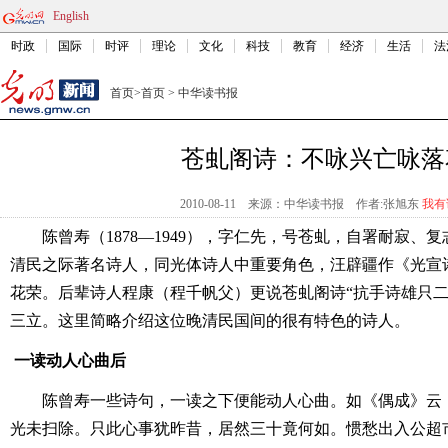
English
时政
国际
时评
理论
文化
科技
教育
经济
生活
法
首页
>
首页
>
中华读书报
苍虬阁诗：不咏兴亡咏落
2010-08-11
来源：中华读书报
作者:张旭东
我有
陈曾寿（1878―1949），字仁先，号苍虬，自署耐寂、
清民之际著名诗人，同光体诗人中重要角色，汪辟疆作《光宣
花荣。后辈诗人程康（程千帆父）更说苍虬阁诗“抗手诗雄只二
三立。这里简略介绍这位晚清民国间的很有特色的诗人。
一读动人心曲后
陈曾寿一些诗句，一读之下便能动人心曲。如《偶成》云
光未扫除。只此心事犹昨昔，居然三十竟何如。惯愁出入公超