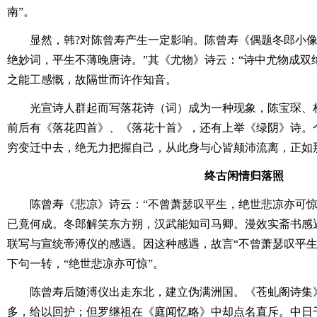
南”。
显然，韩?对陈曾寿产生一定影响。陈曾寿《偶题冬郎小像
绝妙词，平生不薄晚唐诗。”其《尤物》诗云：“诗中尤物成双
之能工感慨，故隔世而许作知音。
光宣诗人群起而写落花诗（词）成为一种现象，陈宝琛、
前后有《落花四首》、《落花十首》，还有上举《绿阴》诗。
穷变迁中去，绝无力把握自己，从此身与心皆颠沛流离，正如
终古闲情归落照
陈曾寿《悲凉》诗云：“不曾萧瑟叹平生，绝世悲凉亦可
已竟何成。冬郎解笑东方朔，汉武能知司马卿。漫效实斋书感
联写与宣统帝溥仪的感遇。因这种感遇，故言“不曾萧瑟叹平生
下句一转，“绝世悲凉亦可惊”。
陈曾寿后随溥仪出走东北，建立伪满洲国。《苍虬阁诗集
多，给以回护；但罗继祖在《庭闻忆略》中却点名直斥。中日