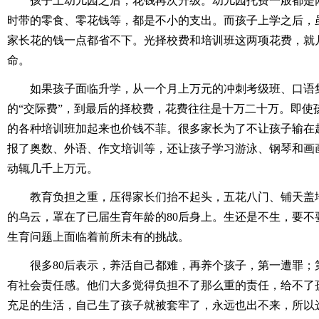
孩子上幼儿园之后，花钱再次升级。幼儿园托费一般都是
时带的零食、零花钱等，都是不小的支出。而孩子上学之后，
家长花的钱一点都省不下。光择校费和培训班这两项花费，就几
命。
如果孩子面临升学，从一个月上万元的冲刺考级班、口语
的“交际费”，到最后的择校费，花费往往是十万二十万。即使
的各种培训班加起来也价钱不菲。很多家长为了不让孩子输在
报了奥数、外语、作文培训等，还让孩子学习游泳、钢琴和画
动辄几千上万元。
教育负担之重，压得家长们抬不起头，五花八门、铺天盖
的乌云，罩在了已届生育年龄的80后身上。生还是不生，要不
生育问题上面临着前所未有的挑战。
很多80后表示，养活自己都难，再养个孩子，第一遭罪；
有社会责任感。他们大多觉得负担不了那么重的责任，给不了
充足的生活，自己生了孩子就被套牢了，永远也出不来，所以