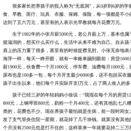
很多家长把养孩子的投入称为“无底洞”，从0岁到6岁的
食、早教、医疗、玩具、衣服、保姆、保险，每一项都是不小
达到了五六万元，甚至有的人表示光早教就每月花费万元。
生于1982年的小张月薪5000元，老公月薪上万，基本也
挺滋润的，想买什么买什么，生活中从来不难为自己。自从孩
肩上的压力重了很多，甚至有的时候捉襟见肘。小张无奈地表
海萍一样，每天一睁开眼，就有一串账单蹦到眼前：房贷160
薪1900元，伙食费一个月1000元，停车费、油费每月1000元，
尿布也是100多一包，每个月开支最少6000多，还不包括买
孩子出生以来，他们每个月实际开支l万元，占了两人收入的多
孩子已经三岁的年轻妈妈小徐说：“我现在每个月的房贷12
800元，上钢琴班800元，奶粉一个月400元，还有其他乱七
类的，花费也不少。现在养孩子最怕就是生病，前一段时间女
发了支气管炎住院一星期，就花掉了几千块钱。就算没有其他
个月没有2500元也是打不住的，这样算来一年就要花掉二三万