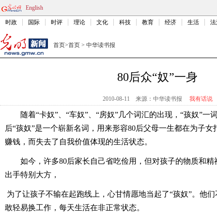
English
时政
国际
时评
理论
文化
科技
教育
经济
生活
法
首页
>
首页
>
中华读书报
80后众“奴”一身
2010-08-11
来源：中华读书报
我有话说
随着“卡奴”、“车奴”、“房奴”几个词汇的出现，“孩奴”一
后“孩奴”是一个崭新名词，用来形容80后父母一生都在为子
赚钱，而失去了自我价值体现的生活状态。
如今，许多80后家长自己省吃俭用，但对孩子的物质和精
出手特别大方，
为了让孩子不输在起跑线上，心甘情愿地当起了“孩奴”。他
敢轻易换工作，每天生活在非正常状态。