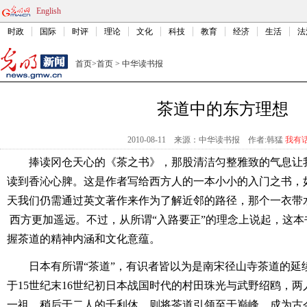
English
时政
国际
时评
理论
文化
科技
教育
经济
生活
法
首页
>
首页
>
中华读书报
茶道中的东方理想
2010-08-11
来源：中华读书报
作者:韩猛
我有
捧读冈仓天心的《茶之书》，那股清洁匀整雅致的气息让
读到香沁心脾。这是作者写给西方人的一本小小的入门之书，
天我们仍需通过英文著作来作为了解近邻的路径，那个一衣带
西方更加遥远。不过，从所谓“入路要正”的理念上说起，这本
握茶道的精神内涵和文化意蕴。
日本有所谓“茶道”，有识者皆以为是南宋径山寺茶道的延
于15世纪末16世纪初日本战国时代的村田珠光与武野绍鸥，
一祖。稍后于二人的千利休，则将茶道引领至于巅峰，成为古