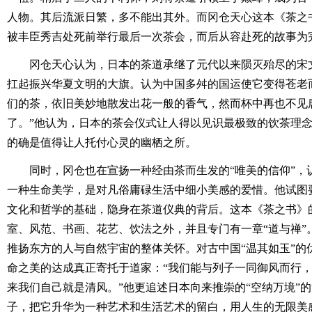
人物。其后流派日繁，多不能出其外。而冈仓天心这本《茶之
被丰臣秀吉处死前举行最后一次茶会，而后从容赴死的故事为
冈仓天心认为，日本的茶道承继了元代以来陨灭殆尽的宋
扛起振兴华夏文明的大旗。认为中国多舛的国运使它变得苍老
们的茶，依旧美妙地散发出花一般的香气，然而杯中再也不见
了。”他认为，日本的茶会仪式让人得以见识最极致的饮茶理
的确是值得让人托付心灵的幽栖之所。
同时，冈仓也在宣扬一种经由茶而生发的“唯美的信仰”，
一种生命美学，是对凡俗庸碌生活中细小美感的爱惜。他试图
文化和哲学的基础，隐身在茶道仪典的背后。这本《茶之书》
室、风范、书画、花艺、饮法之外，并且专门有一章“道与禅”
推扬东方的人与自然宇宙的整体关怀。对古中国“温其如玉”的
命之美的达成真正寄托于道家：“我们能与列子一同御风而行
来我们自己就是清风。”他更追述日本向来推崇的“空纳万境”的
子，把它升华为一种艺术和生活艺术的留白，用人生的无限美