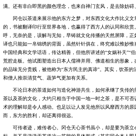
满。还有非白即黑的颜色理念，也来自禅门玄风，是去除妨碍
冈仓以茶道来展示他的东方之梦，对东西文化大作比义文
的，书被翻译印行至世界各地，也赢得了西方人的认同和欣赏
呼，无奈的是，误解与无知，早铸就文化传播的天然屏障，正
译也只能如一帛锦绣的背面，虽然针针俱在，终究难以惟妙惟
中国经典和文学话语，传达精善，但他所讲述的“女娲补天”“
荒腔走板。他试图塑造出日本人儒禅并用、佛道相生的形象，
的品味无分贵贱，被他称为“东方民主的真谛”。其实，饮茶的
和僧人推崇清贫气、蔬笋气更加有关系。
不论日本的茶道如何与造化神游共生，如何承继了失传的
茶以及茶的文化，大约只相当于中国一地一时之茶，是不可否
术的理解却是令人感动。也足以让人发见他所以风靡西方的原
而，东方的胜利，却还离得很远。
可传者迹，难传者心。冈仓天心茶书虽小，却是要为茶立