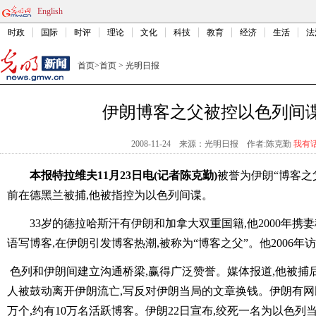
English
时政
国际
时评
理论
文化
科技
教育
经济
生活
法
首页
>
首页
>
光明日报
伊朗博客之父被控以色列间
2008-11-24
来源：光明日报
作者:陈克勤
我有
本报特拉维夫11月23日电(记者陈克勤)
被誉为伊朗“博客之
前在德黑兰被捕,他被指控为以色列间谍。
33岁的德拉哈斯汗有伊朗和加拿大双重国籍,他2000年
语写博客,在伊朗引发博客热潮,被称为“博客之父”。他2006年
色列和伊朗间建立沟通桥梁,赢得广泛赞誉。媒体报道,他被捕
人被鼓动离开伊朗流亡,写反对伊朗当局的文章换钱。伊朗有网民
万个,约有10万名活跃博客。伊朗22日宣布,绞死一名为以色列