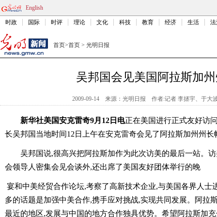
English
时政
国际
时评
理论
文化
科技
教育
经济
生活
法
首页
>
首页
>
光明日报
吴邦国会见美国阿拉斯加州
2009-09-14
来源：光明日报
作者:记者 李拯宇、于大
新华社美国安克雷奇9月12日电
正在美国进行正式友好访
长吴邦国当地时间12日上午在安克雷奇会见了阿拉斯加州州长
吴邦国说,很高兴把阿拉斯加作为此次访美的最后一站。访
会领导人密集会见会谈外,还出席了美国友好团体举行的晚
宴和中美经贸合作论坛,考察了高新技术企业,与美国各界人士
多的话题是加强中美合作,携手应对挑战,实现共同发展。阿拉
最近的地区,发展与中国的地方合作独具优势。希望阿拉斯加