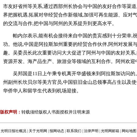
市友好省州等关系,通过西部州长协会与中国的友好合作等渠道
界把握机遇,拓展对华经贸合作新领域,加强可再生能源、应对
的交流与合作,把中国与阿州的关系提升到更高水平。
帕内尔表示,能有机会接待来自中国的贵宾感到十分荣幸,
功。他说,中国是阿拉斯加州重要的经贸合作伙伴,阿州对发展
趣。吴委员长此次重要访问大大促进了阿州与中国的友好关系
资源开发、海产品生产、旅游业等领域的互利合作。阿州欢迎
吴邦国是11日上午乘专机离开华盛顿来到阿拉斯加访问的
州副州长坎贝尔等美方官员,中国驻旧金山总领事高占生以及
华侨华人和留学生代表到机场迎接。
版权声明：
转载须经版权人书面授权并注明来源
光明日报社概况
|
关于光明网
|
报网动态
|
联系我们
|
法律声明
|
光明网邮箱
|
网站地图