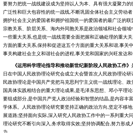
要努力把统一战线建设成为坚持以人为本、具有强大凝聚力的
广泛性和巨大包容性的统一战线,不断巩固全体社会主义劳动
拥护社会主义的爱国者和拥护祖国统一的爱国者的最广泛的联
宗教关系、阶层关系、海内外同胞关系是政治领域和社会领域
一些重大关系,也是统一战线需要全面把握和正确处理的重大
方面的重大关系,保持和促进这五个方面的重大关系和谐,事关
事关构建社会主义和谐社会的进程,事关党和国家的兴旺发达和
《运用科学理论指导和推动新世纪新阶段人民政协工作》
日在中国人民政协理论研究会成立大会暨首次人民政协理论研
民政协理论是中国共产党把马克思列宁主义统一战线理论、政
国具体实践相结合的重大理论成果,是毛泽东思想、邓小平理论
要组成部分,是中国共产党人政治经验和智慧的结晶,是内容丰
学体系。人民政协理论研究要坚持正确的政治方向,坚定不移
展道路;坚持面向实际,深入研究人民政协工作中的一系列重大问
理论研究不断引向深入,务求取得实效;坚持协调配合,努力形
力。