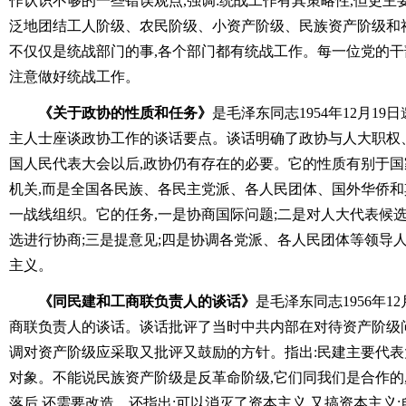
作认识不够的一些错误观点,强调:统战工作有其策略性,但更主
泛地团结工人阶级、农民阶级、小资产阶级、民族资产阶级和
不仅仅是统战部门的事,各个部门都有统战工作。每一位党的
注意做好统战工作。
《关于政协的性质和任务》
是毛泽东同志1954年12月1
主人士座谈政协工作的谈话要点。谈话明确了政协与人大职权
国人民代表大会以后,政协仍有存在的必要。它的性质有别于国
机关,而是全国各民族、各民主党派、各人民团体、国外华侨
一战线组织。它的任务,一是协商国际问题;二是对人大代表候
选进行协商;三是提意见;四是协调各党派、各人民团体等领导
主义。
《同民建和工商联负责人的谈话》
是毛泽东同志1956年
商联负责人的谈话。谈话批评了当时中共内部在对待资产阶级问
调对资产阶级应采取又批评又鼓励的方针。指出:民建主要代表
对象。不能说民族资产阶级是反革命阶级,它们同我们是合作的,
落后,还需要改造。还指出:可以消灭了资本主义,又搞资本主义;