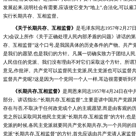
发展起来,说明社会有需要,应该使它变为“地上”,合法化,可以
实行长期共存、互相监督。
《关于长期共存、互相监督》
是毛泽东同志1957年2月2
大)会议上所作《关于正确处理人民内部矛盾的问题》讲话的第
存、互相监督”这个口号,是我国具体的历史条件的产物。共产
是我们的愿望,也是我们的方针。凡属一切确实致力于团结人
人民信任的党派、我们没有理由不对它们采取这个方针。所谓
意见,作批评。共产党可以监督民主党派,民主党派也可以监督
监督共产党呢?这是因为一个党同一个人一样,耳边很需要听到
《长期共存,互相监督》
是周恩来同志1957年4月24日在
部分。讲话指出:“长期共存,互相监督”,主要是讲中国共产党
存在与否,不取决于任何政党或个人的主观愿望,而是由客观的
党之所以采取同其他民主党派“长期共存,互相监督”的方针,也
党派的时候,各民主党派就要同共产党长期共存,为一个共同的
党派“长期共存,互相监督”的方针,首先应该由共产党请人家监