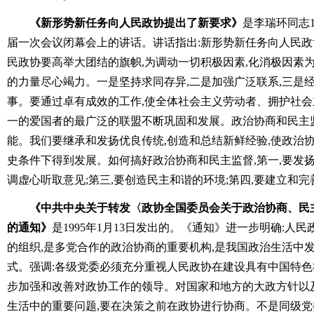
《新形势新任务向人民政协提出了新要求》
是李瑞环同志1
届一次会议闭幕会上的讲话。讲话指出:新形势新任务向人民
民政协要高举大团结的旗帜,为调动一切积极因素,化消极因素
的力量尽心竭力。一是坚持求同存异,二是加强广泛联系,三是
事。要通过卓有成效的工作,使全体社会主义劳动者、拥护社
一的爱国者的最广泛的联盟不断巩固和发展。政治协商和民主
能。我们要继承和发扬优良传统,创造和总结新鲜经验,使政治
史条件下得到发展。如何搞好政治协商和民主监督,第一,要发扬
调虚心听取意见;第三,要创造民主和谐的环境;第四,要建立和
《中共中央关于转发〈政协全国委员会关于政治协商、民
的通知》
是1995年1月13日发出的。《通知》进一步明确:人
的组织,是多党合作的政治协商的重要机构,是我国政治生活中
式。强调:各级党委必须充分重视人民政协在建设具有中国特色
步加强和改善对政协工作的领导。对国家和地方的大政方针以
生活中的重要问题,要在决策之前在政协进行协商。不是同级