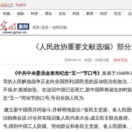
English
时政
国际
时评
理论
文化
科技
教育
经济
生活
法
首页
>
首页
>
光明日报
《人民政协重要文献选编》部分
2009-09-14
来源：光明日报
我有话说
《中共中央委员会发布纪念“五一”节口号》
发表于1948
导的人民解放战争正走向全国胜利;国民党的反动统治在政治
不保夕,摇摇欲坠。在这旧中国已近死亡,新中国即将诞生的时
念“五一”劳动节的口号,号召全国人民为
建立新中国而共同奋斗,并鲜明地提出:“各民主党派、各人民
治协商会议,讨论并实现召集人民代表大会,成立民主联合政府。
号,得到中国工人阶级、劳动群众和各民主党派、各人民团体