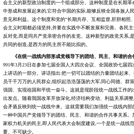
会主义的新型政治制度的一个组成部分。这种制度是在长期革
中形成和发展起来的,它符合中国的实际,能够反映全国各族人
意见和利益。这个制度和党的“长期共存、互相监督,肝胆相照、
会主义时期都必须坚持,并要在实践中不断发展和完善。各民
反对党,而是同共产党亲密合作的友党。这种新型的政党关系,
共同的创造,是西方的民主所不能比拟的。
《在统一战线内部形成党领导下的团结、民主、和谐的合
991年3月23日在参加七届全国人大四次会议、全国政协七届
上讲话的一部分。讲话指出:把一切可以团结的力量团结起来、
员千千万万的人民群众,组织起浩浩荡荡的大军,同心同德、群
强国、实现祖国和平统一奋斗。这就是现阶段统一战线工作的
出发点。随着我国改革开放深化,经济结构变动、利益关系调
会矛盾反映到统一战线中来。这就需要我们加强统一战线内部
一种中国共产党领导下的团结、民主、和谐的合作共事关系。
家权力机关的民主,即人民代表大会制度建设,一个是统一战线
要、不可缺少。