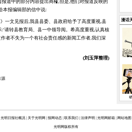
报道中的部分内容提出商榷,但是,他们对报道反映的
给本报编辑部的信中说:
漫话
工》一文见报后,我县县委、县政府给予了高度重视,县
:‘请转县教育局、县一中领导阅。希高度重视,认真核
该文作者不失为一个有社会责任感的新闻工作者,我们深
(刘玉萍整理)
来源
光明日报社概况
|
关于光明网
|
报网动态
|
联系我们
|
法律声明
|
光明网邮箱
|
网站地图
光明网版权所有