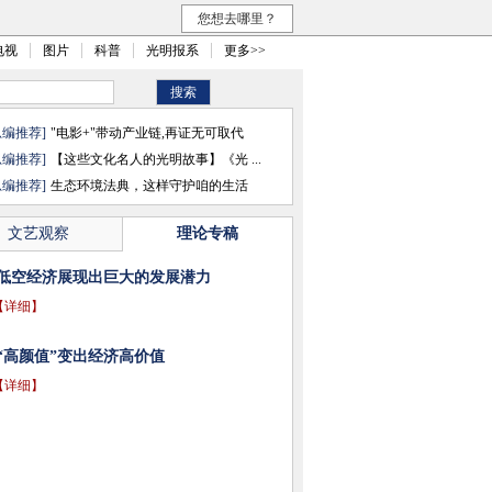
您想去哪里？
电视
图片
科普
光明报系
更多>>
总编推荐]
"电影+"带动产业链,再证无可取代
总编推荐]
【这些文化名人的光明故事】《光 ...
总编推荐]
生态环境法典，这样守护咱的生活
文艺观察
理论专稿
低空经济展现出巨大的发展潜力
【详细】
“高颜值”变出经济高价值
【详细】