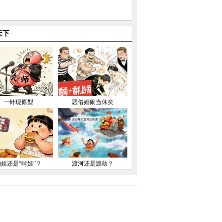
天下
一针现原型
恶俗婚闹当休矣
晒娃还是“啃娃”？
渡河还是渡劫？