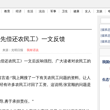
教育
经济
生活
法治
军事
卫生
健康
女人
文娱
[值班
[值班
应先偿还农民工》一文反馈
[值班
来源：光明日报
我有话说
应先偿还农民工》一文后反响强烈。广大读者对农民工的
我国
言道:“我上网搜了一下有关农民工问题的资料。让人
生态
已经有许多农民工讨回了工资。这说明,张宜顺的问题是
导,勇于承担责任。”