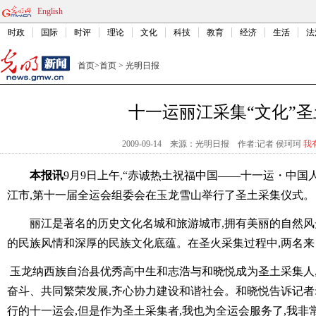
English
时政
国际
时评
理论
文化
科技
教育
经济
生活
法
首页
>
首页
>
光明日报
十一运丽江采集“文化”圣
2009-09-14
来源：光明日报
作者:记者 侯珂珂
我
本报讯
9月9日上午,“赤诚热土祝福中国――十一运・中国
江市,第十一届全运会组委会在玉龙雪山举行了圣土采集仪式。
丽江是著名的历史文化名城和旅游城市,拥有美丽的自然
的民族风情和深厚的民族文化底蕴。在圣火采集过程中,两名来
玉龙纳西族自治县优秀高中生和志浩与和晓悦成为圣土采集人
奋斗、共同繁荣发展,齐心协力建设和谐社会。和晓悦告诉记者
行的十一运会,但是作为圣土采集者,我也为全运会服务了,我非