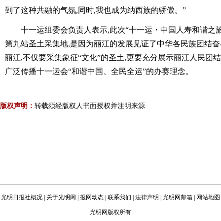
到了这种共融的气氛,同时,我也成为纳西族的骄傲。”
十一运组委会负责人表示,此次“十一运・中国人寿和谐之
第九站圣土采集地,是因为丽江的发展见证了中华各民族团结
丽江,不仅要采集象征“文化”的圣土,更要充分展示丽江人民团
广泛传播十一运会“和谐中国、全民全运”的办赛理念。
版权声明：
转载须经版权人书面授权并注明来源
光明日报社概况
|
关于光明网
|
报网动态
|
联系我们
|
法律声明
|
光明网邮箱
|
网站地图
光明网版权所有