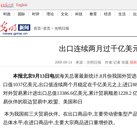
English
时政
国际
时评
理论
文化
科技
教育
经济
生活
法
首页
>
首页
>
光明日报
出口连续两月过千亿美
2009-09-14
来源：光明日报
作者:记者 张翼
我有
本报北京9月13日电
据海关总署最新统计,8月份我国外贸进出
口值1037亿美元,出口值连续两个月稳定在千亿美元之上;进口88
对外贸易累计进出口总值13386.6亿美元,累计贸易顺差1228.2
易伙伴的双边贸易中,欧盟、美国和日
本为我国前三大贸易伙伴。在出口商品中,主要劳动密集型产
总体水平;在进口商品中,主要大宗商品进口量增价跌。