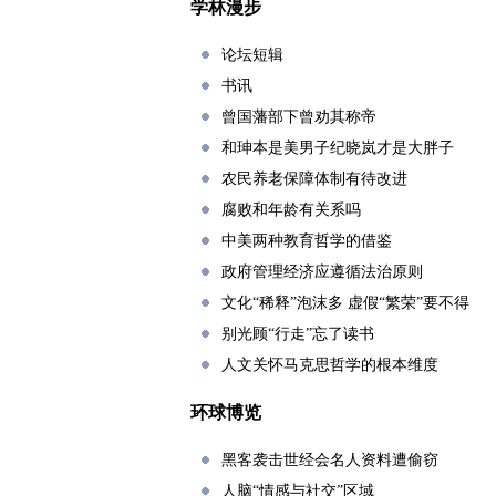
学林漫步
论坛短辑
书讯
曾国藩部下曾劝其称帝
和珅本是美男子纪晓岚才是大胖子
农民养老保障体制有待改进
腐败和年龄有关系吗
中美两种教育哲学的借鉴
政府管理经济应遵循法治原则
文化“稀释”泡沫多 虚假“繁荣”要不得
别光顾“行走”忘了读书
人文关怀马克思哲学的根本维度
环球博览
黑客袭击世经会名人资料遭偷窃
人脑“情感与社交”区域