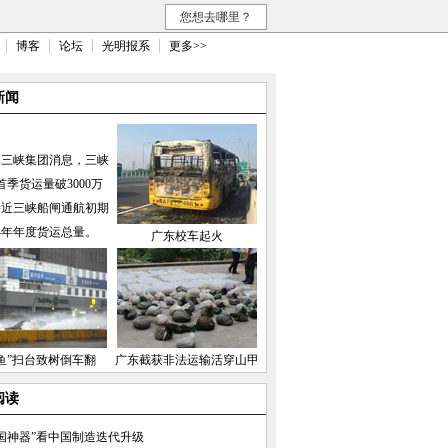
您想去哪里？
博客
论坛
光明报系
更多>>
新闻
国三峡集团消息，三峡
首季货运量破3000万
接近三峡船闸通航初期
04年年度货运总量。
广东校车起火
鱼”扫台致树倒车翻
广东截获非法运输活穿山甲
阅读
国神器”看中国制造迭代升级