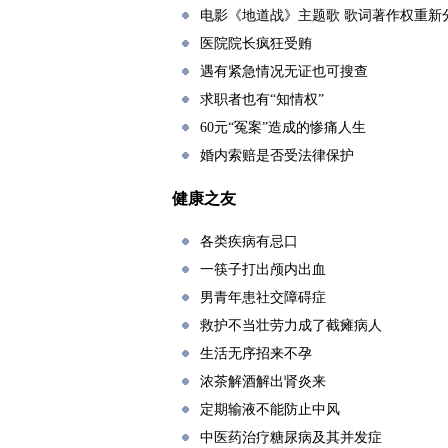
电影《地道战》主题歌 歌词著作权重新
医院院长疯狂受贿
遇有紧急情况无证也可搜查
求职者也有“知情权”
60元“冤案”造成的惨痛人生
婚内索赔是否受法律保护
健康之友
各类疾病有忌口
一筷子打出颅内出血
男青年患社交障碍症
救护不当壮劳力成了截瘫病人
生活无序招来不孕
浓茶解酒解出肾炎来
定期输液不能防止中风
中医药治疗糖尿病及其并发症