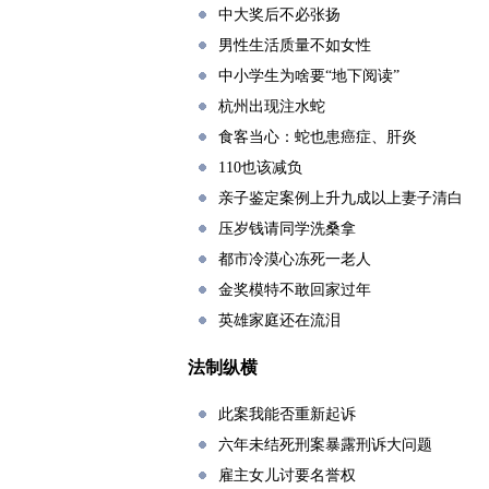
中大奖后不必张扬
男性生活质量不如女性
中小学生为啥要“地下阅读”
杭州出现注水蛇
食客当心：蛇也患癌症、肝炎
110也该减负
亲子鉴定案例上升九成以上妻子清白
压岁钱请同学洗桑拿
都市冷漠心冻死一老人
金奖模特不敢回家过年
英雄家庭还在流泪
法制纵横
此案我能否重新起诉
六年未结死刑案暴露刑诉大问题
雇主女儿讨要名誉权