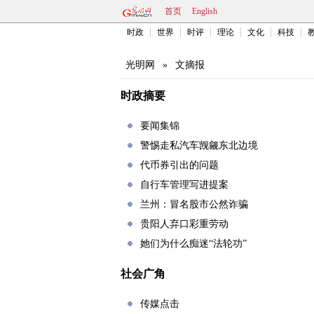
首页
English
时政
世界
时评
理论
文化
科技
光明网
»
文摘报
时政摘要
要闻集锦
警惕走私汽车觊觎东北边境
代币券引出的问题
自行车管理写进提案
兰州：冒名股市公然诈骗
贵阳人弃口彩重劳动
她们为什么痴迷“法轮功”
社会广角
传媒点击