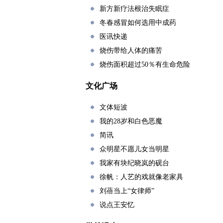
新方新疗法根治失眠症
冬春感冒如何选用中成药
医讯快递
烧伤带给人体的痛苦
烧伤面积超过50％有生命危险
文化广场
文体短波
我的28岁和白色恶魔
简讯
众明星不愿儿女当明星
我家有块纪晓岚的砚台
徐帆：人艺的戏就像老家具
刘蓓当上“女律师”
说点王安忆