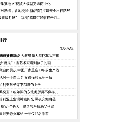
集落地 AI视频大模型竞速商业化
应对汛情，多地交通运输部门搭建安全出行防线
新版月球" ...
观测"猎鹰9"残骸撞击月...
排行
昆明米轨
的跳蚤市场
国男孩被欺凌 大叔组40人摩托车队声援
妙“魔法”！当艺术家看到孩子的画
救自闭男孩 中国厂家重启13年前生产线
见另一个自己？ 女孩撞脸元朝皇后
伯利亚孩子零下53度仍上学
风突变！哈尔滨的东北虎胖得不像样儿
伯利亚上空现神秘闪光 黑夜亮如白昼
握拳宝宝"长大 借名气筹钱助父换肾
国最安静火车站 一年仅12名乘客