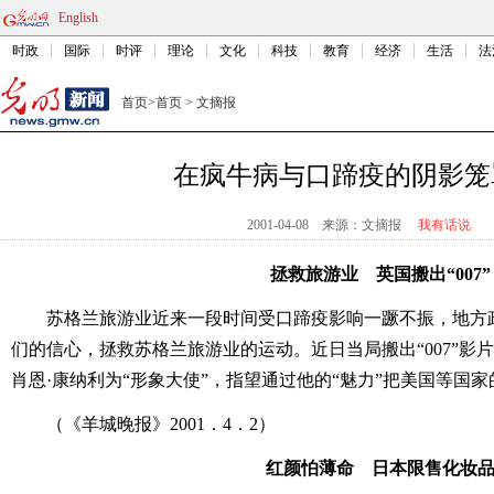
English
时政
国际
时评
理论
文化
科技
教育
经济
生活
法
首页
>
首页
>
文摘报
在疯牛病与口蹄疫的阴影笼
2001-04-08
来源：文摘报
我有话说
拯救旅游业 英国搬出“007”
苏格兰旅游业近来一段时间受口蹄疫影响一蹶不振，地方
们的信心，拯救苏格兰旅游业的运动。近日当局搬出“007”影
肖恩·康纳利为“形象大使”，指望通过他的“魅力”把美国等国家
（《羊城晚报》2001．4．2）
红颜怕薄命 日本限售化妆