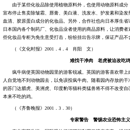
由于某些化妆品除使用植物原料外，也使用动物原料成分
宣布停止售卖除皱霜、唇膏、美白液、洗发水、护发素和染发剂
血清、胶原蛋白成分的化妆品。另外，合作社也向日本厚生省
日本国内各个制药厂、化妆品业者使用的商品原料，让消费者
些化妆品专柜为免生意受打击，纷纷挂出告示牌，保证产品不
（《文化时报》2001．4．4 肖阳 文）
难找干净肉 老虎被迫改吃
疯牛病使英国动物园里的游客锐减。英国的游客喜欢带上
人自觉地不到动物园去，以免误投疯牛肉。随着园内存放的干
的苏门达腊虎、美洲虎、印度豹等猫科类猛兽将不得不改变自
本来不吃的鸡。
（《齐鲁晚报》2001．3．30）
专家警告 警惕农业恐怖主