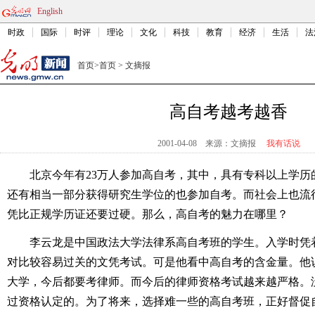
English
时政
国际
时评
理论
文化
科技
教育
经济
生活
法
首页
>
首页
>
文摘报
高自考越考越香
2001-04-08
来源：文摘报
我有话说
北京今年有23万人参加高自考，其中，具有专科以上学历
还有相当一部分获得研究生学位的也参加自考。而社会上也流
凭比正规学历证还要过硬。那么，高自考的魅力在哪里？
李云龙是中国政法大学法律系高自考班的学生。入学时凭
对比较容易过关的文凭考试。可是他看中高自考的含金量。他
大学，今后都要考律师。而今后的律师资格考试越来越严格。
过资格认定的。为了将来，选择难一些的高自考班，正好督促