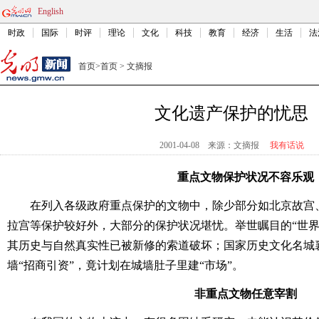
English
时政
国际
时评
理论
文化
科技
教育
经济
生活
法
首页
>
首页
>
文摘报
文化遗产保护的忧思
2001-04-08
来源：文摘报
我有话说
重点文物保护状况不容乐观
在列入各级政府重点保护的文物中，除少部分如北京故宫
拉宫等保护较好外，大部分的保护状况堪忧。举世瞩目的“世界
其历史与自然真实性已被新修的索道破坏；国家历史文化名城
墙“招商引资”，竟计划在城墙肚子里建“市场”。
非重点文物任意宰割