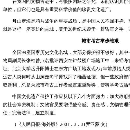
在我国的文物古迹中，有很多因缺乏研究、未能认识其价
单位，但它们也是具有重要科学价值的珍贵文化遗产。
舟山定海是鸦片战争的重要战场，是中国人民不屈不挠、
就是这样一座英雄的古城，竟于20世纪末毁于一群昏官之手，
城市考古举步维艰
全国99座国家历史文化名城，大部分保护得不够好，其中
物局副局长张柏曾点名批评西安在钟鼓楼广场施工中，未经考
址。北京大学岳升阳博士在东方广场工地发现2万年前原始人
远古人类何时从山洞走向平原找到了确凿证据。但一些政府部
取暴利，总是为城市考古工作者设置重重障碍，使科学考古活
中国文化遗产保护工作应从以下几个方面努力：加大政府
的社会筹资机制；文物官员要增强使命感、责任感，文物管理
任；完善法律，建立制度。
（《人民日报·海外版》2001．3．31罗亚蒙 文）