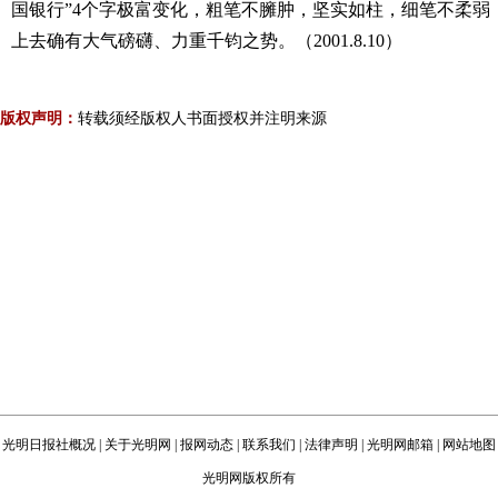
国银行”4个字极富变化，粗笔不臃肿，坚实如柱，细笔不柔弱
上去确有大气磅礴、力重千钧之势。（2001.8.10）
版权声明：
转载须经版权人书面授权并注明来源
光明日报社概况
|
关于光明网
|
报网动态
|
联系我们
|
法律声明
|
光明网邮箱
|
网站地图
光明网版权所有