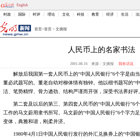
English
时政
国际
时评
理论
文化
科技
教育
经济
生活
法
首页
>
首页
>
文摘报
人民币上的名家书法
2001-08-16
来源：文摘报
我有话说
解放后我国第一套人民币上的“中国人民银行”6个字是由
董必武题写的。董老自幼对柳体情有独钟。他以楷书题写的“中
洁、笔势精悍、骨力遒劲、结构严谨而开张，深受书法界好评
第二套及以后的第三、第四套人民币的“中国人民银行”6
工作的马文蔚用隶书所写。马文蔚的“中国人民银行”6个字力
变体，典雅和谐，刚柔并济。
1980年4月1日中国人民银行发行的外汇兑换券上的“中国