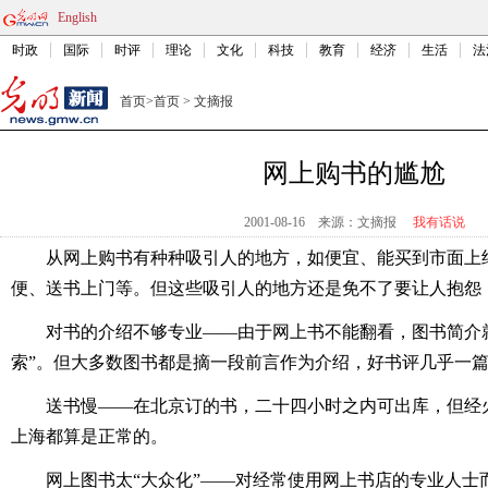
English
时政
国际
时评
理论
文化
科技
教育
经济
生活
法
首页
>
首页
>
文摘报
网上购书的尴尬
2001-08-16
来源：文摘报
我有话说
从网上购书有种种吸引人的地方，如便宜、能买到市面上
便、送书上门等。但这些吸引人的地方还是免不了要让人抱怨
对书的介绍不够专业——由于网上书不能翻看，图书简介
索”。但大多数图书都是摘一段前言作为介绍，好书评几乎一
送书慢——在北京订的书，二十四小时之内可出库，但经
上海都算是正常的。
网上图书太“大众化”——对经常使用网上书店的专业人士