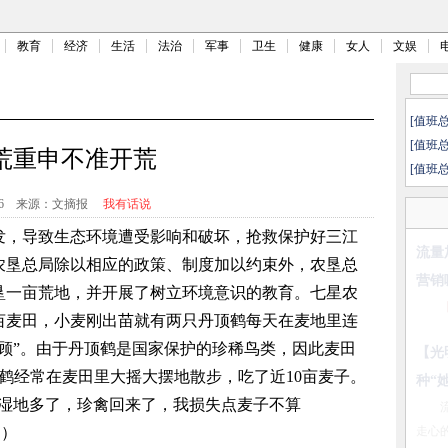
教育
经济
生活
法治
军事
卫生
健康
女人
文娱
[值班
[值班
荒重申不准开荒
[值班
6
来源：文摘报
我有话说
发，导致生态环境遭受影响和破坏，抢救保护好三江
我国
农垦总局除以相应的政策、制度加以约束外，农垦总
垦一亩荒地，并开展了树立环境意识的教育。七星农
0亩麦田，小麦刚出苗就有两只丹顶鹤每天在麦地里连
何以
顾”。由于丹顶鹤是国家保护的珍稀鸟类，因此麦田
鹤经常在麦田里大摇大摆地散步，吃了近10亩麦子。
“湿地多了，珍禽回来了，我损失点麦子不算
文）