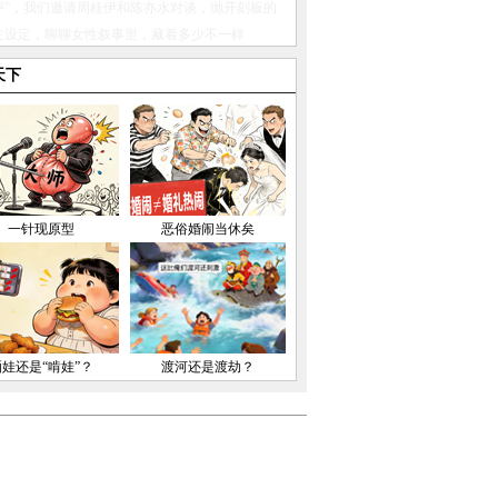
天下
一针现原型
恶俗婚闹当休矣
晒娃还是“啃娃”？
渡河还是渡劫？