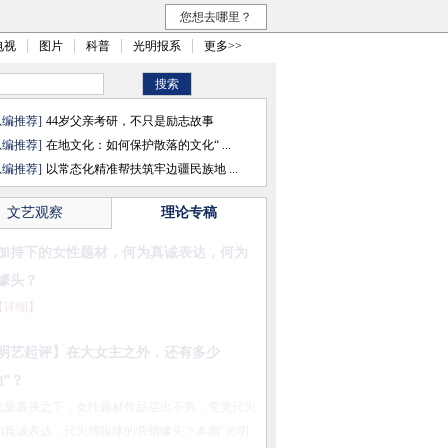
您想去哪里？
电视
图片
科普
光明报系
更多>>
总编推荐]
44岁父亲考研，不只是励志故事
总编推荐]
在地文化：如何保护散落的文化“ ...
总编推荐]
以常态化精准帮扶筑牢边疆民族地 ...
文艺观察
理论专稿
文旅消费正在扩容升级
【详细】
共同富裕？
【详细】