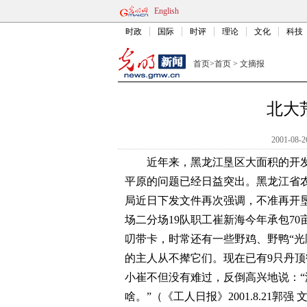
English
时政
国际
时评
理论
文化
科技
首页
>
首页
>
文摘报
北大
2001-08-2
近年来，黑龙江垦区大面积的开
平原的问题已经日益突出。黑龙江省
局近日下发文件再次强调，不准再开
场二分场19队职工崔新海今年承包7
叨带卡，时常还有一些野鸡、野鸭“光
的主人从不撵它们。现在已有9只丹顶
小崔不但没有难过，反倒高兴地说：
啥。”（《工人日报》2001.8.21郭强 