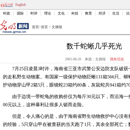
English
时政
国际
时评
理论
文化
科技
教育
经济
生活
法
首页
>
首页
>
文摘报
数千蛇蜥几乎死光
2001-08-26
来源：文摘报
我有话说
7月25日凌晨3时许，海南省三亚市武警公安边防支队破
的走私野生动物案。有国家一级保护动物巨蜥131箱566只、蟒蛇
护动物穿山甲2箱5只，眼镜蛇23箱约80条，灰鼠蛇共941箱约
由于边境一带蛇龟的收购价仅为每斤30元以下，而沿海一
00元以上，这种暴利让很多人铤而走险。
但是，令人痛心的是，由于海南省野生动物救护中心没有
的经验，5只穿山甲在被查获的当天跑了1只，其余全部死亡；