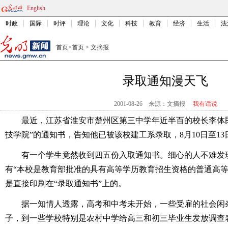
English
时政
国际
时评
理论
文化
科技
教育
经济
生活
法
首页
>
首页
>
文摘报
录取通知漫天飞
2001-08-26
来源：文摘报
我有话说
最近，江苏省淮安市楚州区第三中学年近半百的校长李体
技学院”的通知书，告知他已被该校建工系录取，8月10日至1
有一个学生竟然收到四五份入取通知书。细心的人不难发
有“本校是教育部批准的具有高等学历教育招生资格的普通高等
是直接印刷在“录取通知书”上的。
据一知情人透露，高考和中考未开始，一些受雇的社会闲
子，到一些学校特别是农村中学给高三和初三毕业生发放调查