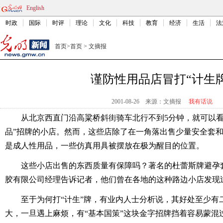
English
时政
国际
时评
理论
文化
科技
教育
经济
生活
法
首页
>
首页
>
文摘报
谨防性用品店冒打“计生牌
2001-08-26
来源：文摘报
我有话说
从北京西直门沿高粱桥斜街骑车北行不到5分钟，就可以看
品”招牌的小店。然而，这些店除了在一角落出售少量安全套
是成人性用品，一些仿真用具被摆放在极为醒目的位置。
这些小店出售的东西质量有保障吗？著名的杜蕾斯牌避孕
胶有限公司经理告诉记者，他们曾在各地的这种路边小店发现
至于为何打“计生”牌，有业内人士分析说，其好处至少有
大，一旦遇上麻烦，有“基本国策”这块金字招牌挡着容易蒙混