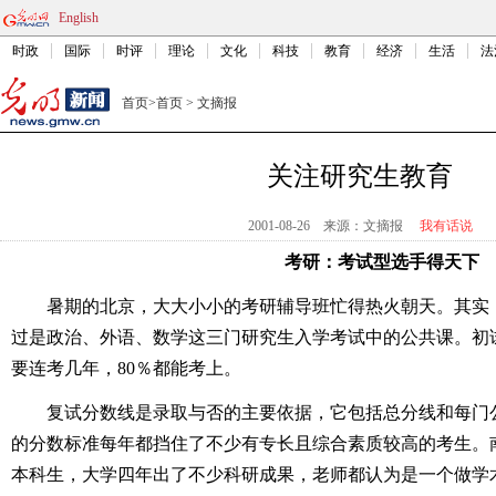
English
时政
国际
时评
理论
文化
科技
教育
经济
生活
法
首页
>
首页
>
文摘报
关注研究生教育
2001-08-26
来源：文摘报
我有话说
考研：考试型选手得天下
暑期的北京，大大小小的考研辅导班忙得热火朝天。其实
过是政治、外语、数学这三门研究生入学考试中的公共课。初
要连考几年，80％都能考上。
复试分数线是录取与否的主要依据，它包括总分线和每门
的分数标准每年都挡住了不少有专长且综合素质较高的考生。南
本科生，大学四年出了不少科研成果，老师都认为是一个做学