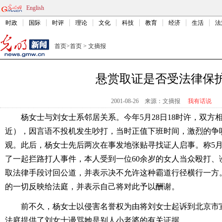
English
时政
国际
时评
理论
文化
科技
教育
经济
生活
法
首页
>
首页
>
文摘报
悬赏取证是否受法律保
2001-08-26
来源：文摘报
我有话说
杨女士与刘女士系邻居关系。今年5月28日18时许，双方
近），因言语不投机发生吵打，当时正值下班时间，激烈的争
观。此后，杨女士先后两次在事发地张贴寻找证人启事。称5月2
了一起拦路打人事件，本人受到一位60余岁的女人当众殴打、
取法律手段讨回公道，并表示决不允许这种霸道行径横行一方
的一切反映给法庭，并表示自己将对此予以酬谢。
前不久，杨女士以侵害名誉权为由将刘女士起诉到北京市
法庭提供了刘女士谩骂她是别人小老婆的有关证据。