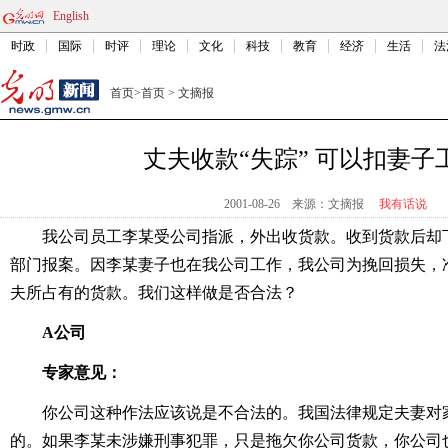
English
时政
国际
时评
理论
文化
科技
教育
经济
生活
法
首页
>
首页
>
文摘报
丈夫收款“失踪” 可以扣妻子
2001-08-26
来源：文摘报
我有话说
我公司员工李某受公司指派，外出收货款。收到货款后却
部门报案。因李某妻子也在我公司工作，我公司为挽回损失，
夫所占有的货款。我们这样做是否合法？
A公司
专家意见：
你公司这种作法应该说是不合法的。我国法律规定夫妻对
的。如果李某未涉嫌刑事犯罪，只是拖欠你公司货款，你公司