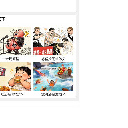
天下
一针现原型
恶俗婚闹当休矣
晒娃还是“啃娃”？
渡河还是渡劫？