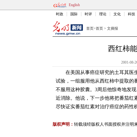
English
时政
国际
时评
理论
文化
科技
首页
>
首页
>
文摘报
西红柿
2001-08-2
在美国从事癌症研究的土耳其医生
试验，一组服用他从西红柿中提取的番
不服用这种胶囊。3周后他惊奇地发
近消除。他说，下一步他将把番茄红
尽快证实番茄红素对治疗癌症的药性机理。
版权声明：
转载须经版权人书面授权并注明