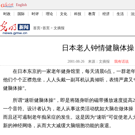
English
时政
国际
时评
理论
文化
科技
教育
经济
生活
法
首页
>
首页
>
文摘报
日本老人钟情健脑体操
2001-08-26
来源：文摘报
我有话说
在日本东京的一家老年健身馆里，每天清晨6点，一群老
他们个个正襟危坐，人人头戴一副耳机认真倾听，表情严肃又
健脑体操”。
所谓“速听健脑体操”，即是将随身听的磁带播放速度提高
一个音符。设计者认为，老人从事这类活动犹如大脑在做体操
而且还可遏制老年痴呆症的发生。这是因为“速听”可促使老人
新的神经网络，从而大大减缓大脑细胞功能的衰退。