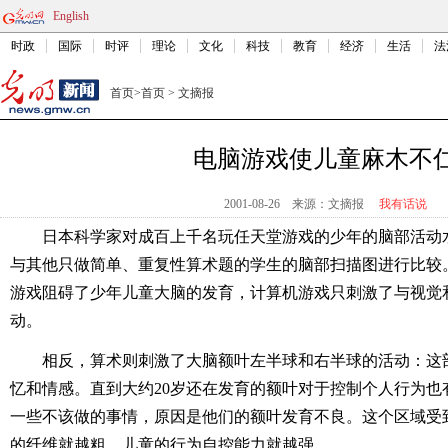
English
时政
国际
时评
理论
文化
科技
教育
经济
生活
法
首页
>
首页
>
文摘报
电脑游戏使儿童麻木不
2001-08-26
来源：文摘报
我有话说
日本科学家对成百上千名玩任天堂游戏的少年的脑部活动
与其他只做简单、重复性算术题的学生的脑部扫描图进行比较
游戏阻碍了少年儿童大脑的发育，计算机游戏只刺激了与视觉
动。
相反，算术则刺激了大脑额叶左半球和右半球的活动：这
忆和情感。直到大约20岁还在发育的额叶对于控制个人行为也
一些不该做的事情，原因是他们的额叶发育不良。这个区域受
的纤维就越粗，儿童的行为自控能力就越强。