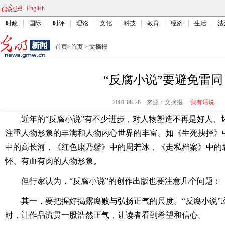
English
时政
国际
时评
理论
文化
科技
教育
经济
生活
法
首页
>
首页
>
文摘报
“反腐小说”要避免雷同
2001-08-26
来源：文摘报
我有话说
近年的“反腐小说”有不少进步，对人物塑造不再是好人、
注重人物形象的丰满和人物内心世界的丰富。如《生死抉择》
中的高长河，《红色康乃馨》中的周若冰，《走私档案》中的
怀、有血有肉的人物形象。
但行家认为，“反腐小说”的创作出版也要注意几个问题：
其一，要把握好揭露腐败与弘扬正气的尺度。“反腐小说”
时，让作品流贯一股浩然正气，让读者看到希望和信心。