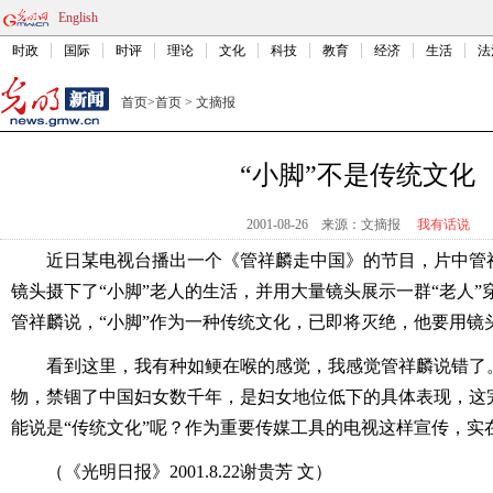
English
时政
国际
时评
理论
文化
科技
教育
经济
生活
法
首页
>
首页
>
文摘报
“小脚”不是传统文化
2001-08-26
来源：文摘报
我有话说
近日某电视台播出一个《管祥麟走中国》的节目，片中管祥
镜头摄下了“小脚”老人的生活，并用大量镜头展示一群“老人
管祥麟说，“小脚”作为一种传统文化，已即将灭绝，他要用镜
看到这里，我有种如鲠在喉的感觉，我感觉管祥麟说错了。
物，禁锢了中国妇女数千年，是妇女地位低下的具体表现，这
能说是“传统文化”呢？作为重要传媒工具的电视这样宣传，实
（《光明日报》2001.8.22谢贵芳 文）