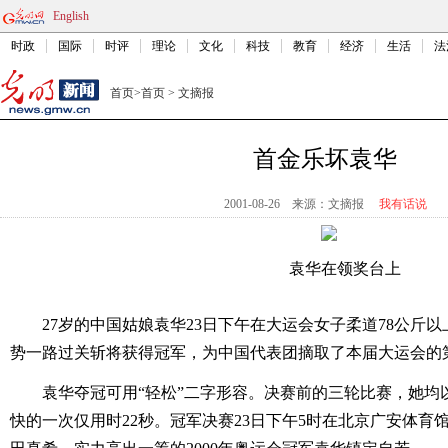
English
时政
国际
时评
理论
文化
科技
教育
经济
生活
法
首页
>
首页
>
文摘报
首金乐坏袁华
2001-08-26
来源：文摘报
我有话说
袁华在领奖台上
27岁的中国姑娘袁华23日下午在大运会女子柔道78公斤
势一路过关斩将获得冠军，为中国代表团摘取了本届大运会的
袁华夺冠可用“轻松”二字形容。决赛前的三轮比赛，她均
快的一次仅用时22秒。冠军决赛23日下午5时在北京广安体育