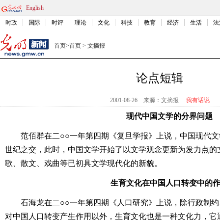
English
时政
国际
时评
理论
文化
科技
教育
经济
生活
法
首页
>
首页
>
文摘报
论点短辑
2001-08-26
来源：文摘报
我有话说
现代中国文学的分界问题
范佰群在二○○一年第四期《复旦学报》上说，中国现代
世纪之交，此时，中国文学开始了以文学观念更新为发力点的
歌、散文、戏曲等已初具文学现代化的新貌。
生育文化在中国人口转变中的
石海龙在二○○一年第四期《人口研究》上说，除行政制
对中国人口转变产生作用以外，生育文化也是一种文化力，它