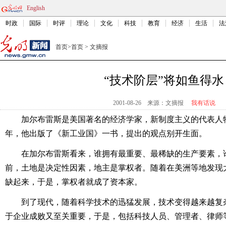
English
时政
国际
时评
理论
文化
科技
教育
经济
生活
法
首页
>
首页
>
文摘报
“技术阶层”将如鱼得水
2001-08-26
来源：文摘报
我有话说
加尔布雷斯是美国著名的经济学家，新制度主义的代表人物
年，他出版了《新工业国》一书，提出的观点别开生面。
在加尔布雷斯看来，谁拥有最重要、最稀缺的生产要素，
前，土地是决定性因素，地主是掌权者。随着在美洲等地发现
缺起来，于是，掌权者就成了资本家。
到了现代，随着科学技术的迅猛发展，技术变得越来越复
于企业成败又至关重要，于是，包括科技人员、管理者、律师