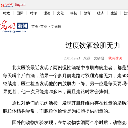
English
时政
国际
时评
理论
文化
科技
教育
经济
生活
法
首页
>
首页
>
文摘报
过度饮酒致肌无力
2001-12-23
来源：文摘报
我有话说
北大医院最近发现了两例慢性酒精中毒肌肉病患者，都是
每天喝半斤白酒，结果一个多月前走路时双腿疼痛无力，走50
继续走，医生检查发现他的四肢肌力下降。另一位是每天要喝6
果更甚，他一次只能走20多米，而且走路时常会摔倒。
通过对他们的肌肉活检，发现其肌纤维内存在过量的脂肪
腺粒体结构异常，而腺粒体恰恰是为细胞提供能量的。
国外的动物实验发现，在给动物饮酒两个小时后，动物会