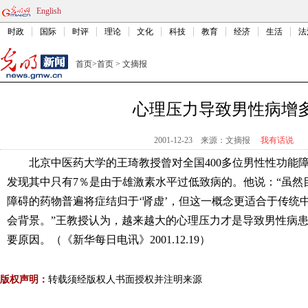
English
时政
国际
时评
理论
文化
科技
教育
经济
生活
法
首页
>
首页
>
文摘报
心理压力导致男性病增
2001-12-23
来源：文摘报
我有话说
北京中医药大学的王琦教授曾对全国400多位男性性功能
发现其中只有7％是由于雄激素水平过低致病的。他说：“虽然
障碍的药物普遍将症结归于‘肾虚’，但这一概念更适合于传统
会背景。”王教授认为，越来越大的心理压力才是导致男性病
要原因。（《新华每日电讯》2001.12.19）
版权声明：
转载须经版权人书面授权并注明来源