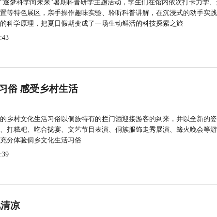
"逐梦科学向未来"暑期科普研学主题活动，学生们在馆内依次打卡力学、
置等特色展区，亲手操作趣味实验、聆听科普讲解，在沉浸式的动手实践
的科学原理，把夏日假期变成了一场生动鲜活的科技探索之旅
:43
习俗 感受乡村生活
的乡村文化生活习俗以侗族特有的拦门酒迎接游客的到来，并以全新的姿
、打糍粑、吃合拢宴、文艺节目表演、侗族服饰走秀展演、篝火晚会等游
充分体验侗乡文化生活习俗
:39
觅清凉