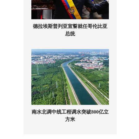
德拉埃斯普列亚宣誓就任哥伦比亚
总统
南水北调中线工程调水突破800亿立
方米