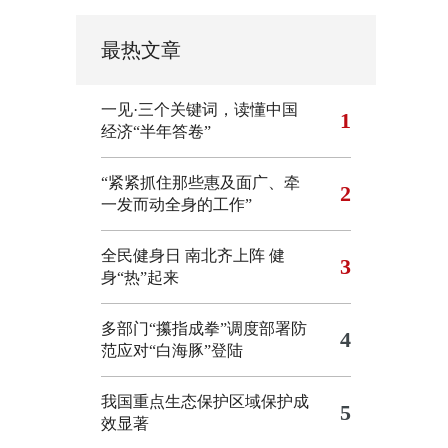
最热文章
一见·三个关键词，读懂中国
1
经济“半年答卷”
“紧紧抓住那些惠及面广、牵
2
一发而动全身的工作”
全民健身日 南北齐上阵 健
3
身“热”起来
多部门“攥指成拳”调度部署防
4
范应对“白海豚”登陆
我国重点生态保护区域保护成
5
效显著