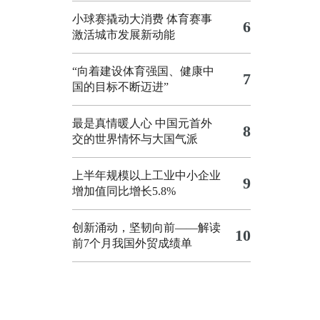
小球赛撬动大消费 体育赛事
6
激活城市发展新动能
“向着建设体育强国、健康中
7
国的目标不断迈进”
最是真情暖人心 中国元首外
8
交的世界情怀与大国气派
上半年规模以上工业中小企业
9
增加值同比增长5.8%
创新涌动，坚韧向前——解读
10
前7个月我国外贸成绩单