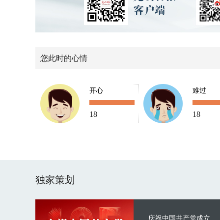
您此时的心情
开心
难过
18
18
独家策划
庆祝中国共产党成立