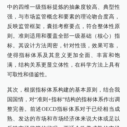
中的四维一级指标提炼的抽象度较高、典型性
强，与市场监管概念和要素的理论吻合度高，
反映监管框架，囊括考察要点，符合整体性原
则。准则适用和覆盖全部一级基础（核心）指
标。其设计方法周密，针对性强，效果可靠，
使得指标体系及其意义更加全面、丰富和饱
满，结构关系更显立体性，在科学方法上具有
可取性和借鉴性。
其次，根据指标体系构建的基本原则，结合我
国国情，对“准则+指标”结构的指标体系作出调
整完善。前述OECD指标体系对于已经相当成
熟、发达的市场和市场经济体来说大体或足以