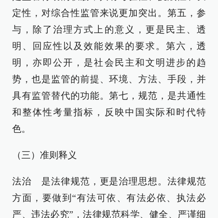
定性，对综合性监管来说更加突出。第五，参
与，除了治理方式上的意义，更是民主、透
明、回应性以及效能效果的要求。第六，透
明，亦即公开，是社会民主和文明进步的趋
势，也是监管的前提、环境、方法、手段，并
具有监管替代的功能。第七，规范，是共通性
和整体性考量指标，反映中国实际和时代特
色。
（三）准则释义
法治 是法律规范，更是治理思想。法律规范
方面，要做到“有法可依、有法必依、执法必
严、违法必究”，法律规范科学、健全、严谨细