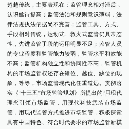
超越传统，主要表现在：监管理念相对滞后，
认识亟待提高；监管法治和规则意识薄弱，法
律法规执法依据尚不完善；监管工具、方式、
手段相对传统，运动式、救火式监管仍具常态
性，先进监管手段的运用明显不足；监管人员
的专业程度和监管能力较弱，监管水平和效能
不高；监管机构独立性和协同性不高，监管机
构的市场监管权还存在错位、越位、缺位的现
象，等等，市场监管现代化任重道远。贯彻落
实《“十三五”市场监管规划》所提出的“用现代
理念引领市场监管，用现代科技武装市场监
管，用现代监管方式推进市场监管，积极探索
具有中国特色、符合时代要求的市场监管新模