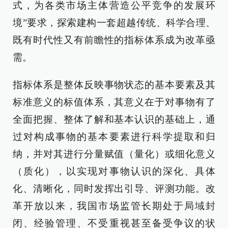
式，为各类市场主体营造公平竞争的发展环
境”要求，探索建构一套超越传统、科学合理、
既有时代性又有前瞻性的指标体系成为改革亟
需。
指标体系是整体反映事物状态的基本要素及其
标准意义的标值体系，其意义在于对事物有了
全面把握、整体了解和基本认识的基础上，通
过对构成事物的基本要素进行科学提取和归
纳，并对其进行分量赋值（量化）或细化意义
（质化），以实现对事物认识的深化、具体
化、清晰化，同时发挥出引导、评测功能。改
革开放以来，我国市场监管长期处于局域封
闭、经验管理、不受重视甚至备受争议的状