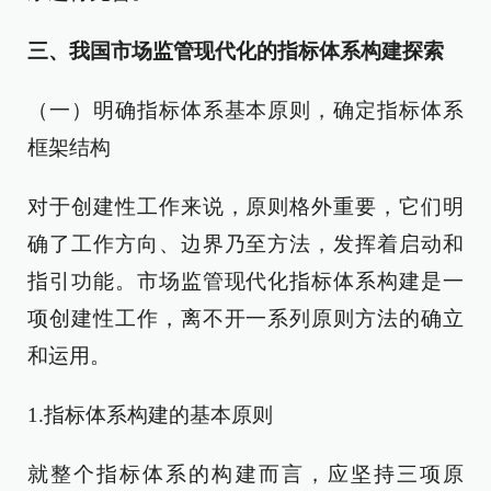
三、我国市场监管现代化的指标体系构建探索
（一）明确指标体系基本原则，确定指标体系
框架结构
对于创建性工作来说，原则格外重要，它们明
确了工作方向、边界乃至方法，发挥着启动和
指引功能。市场监管现代化指标体系构建是一
项创建性工作，离不开一系列原则方法的确立
和运用。
1.指标体系构建的基本原则
就整个指标体系的构建而言，应坚持三项原