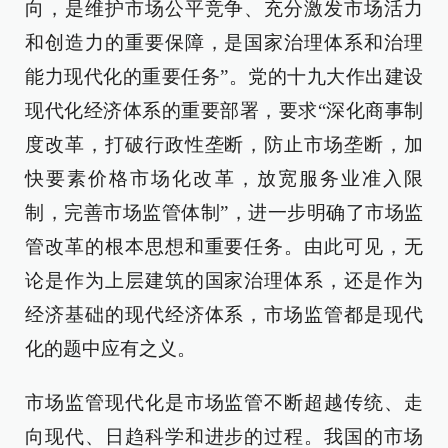
向，是维护市场公平竞争、充分激发市场活力
和创造力的重要保障，是国家治理体系和治理
能力现代化的重要任务”。党的十九大作出建设
现代化经济体系的重要部署，要求“深化商事制
度改革，打破行政性垄断，防止市场垄断，加
快要素价格市场化改革，放宽服务业准入限
制，完善市场监管体制”，进一步明确了市场监
管改革的根本思想和重要任务。由此可见，无
论是作为上层建筑的国家治理体系，还是作为
经济基础的现代经济体系，市场监管都是现代
化的题中应有之义。
市场监管现代化是市场监管不断超越传统、走
向现代、日趋科学和进步的过程。我国的市场