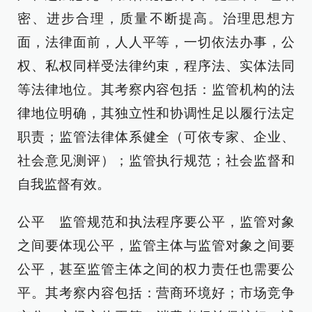
密、进步合理，质量不断提高。治理思想方
面，法律面前，人人平等，一切依法办事，公
权、私权同样受法律约束，程序法、实体法同
等法律地位。其考察内容包括：监管机构的法
律地位明确，其独立性和协调性足以履行法定
职责；监管法律体系健全（可依专家、企业、
社会意见测评）；监管执行规范；社会监督和
自我监督有效。
公平 监管规范和执法程序要公平，监管对象
之间要体现公平，监管主体与监管对象之间要
公平，甚至监管主体之间的权力责任也需要公
平。其考察内容包括：营商环境好；市场竞争