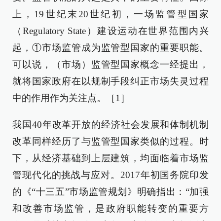
上，19世纪末20世纪初，一场监管型国家
（Regulatory State）建设运动在世界范围内兴
起，①市场监管成为监管型国家的重要职能。
可以说，（市场）监管型国家概念一经提出，
就将国家政府在以规制手段纠正市场失灵过程
中的作用作为关注点。［1］
我国40年改革开放的经济社会发展和体制机制
改革同样经历了与监管型国家类似的过程。时
下，从经济基础到上层建筑，均面临着市场监
管现代化的挑战与应对。2017年初国务院印发
的《“十三五”市场监管规划》明确指出：“加强
和改善市场监管，是政府职能转变的重要方