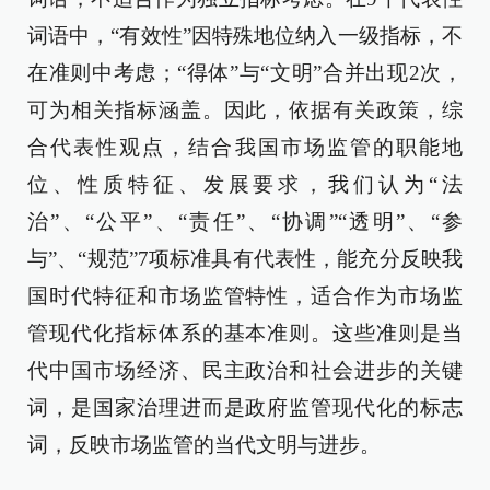
词语中，“有效性”因特殊地位纳入一级指标，不
在准则中考虑；“得体”与“文明”合并出现2次，
可为相关指标涵盖。因此，依据有关政策，综
合代表性观点，结合我国市场监管的职能地
位、性质特征、发展要求，我们认为“法
治”、“公平”、“责任”、“协调”“透明”、“参
与”、“规范”7项标准具有代表性，能充分反映我
国时代特征和市场监管特性，适合作为市场监
管现代化指标体系的基本准则。这些准则是当
代中国市场经济、民主政治和社会进步的关键
词，是国家治理进而是政府监管现代化的标志
词，反映市场监管的当代文明与进步。