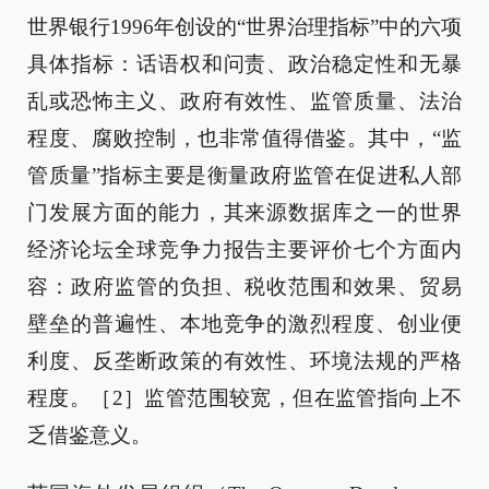
世界银行1996年创设的“世界治理指标”中的六项
具体指标：话语权和问责、政治稳定性和无暴
乱或恐怖主义、政府有效性、监管质量、法治
程度、腐败控制，也非常值得借鉴。其中，“监
管质量”指标主要是衡量政府监管在促进私人部
门发展方面的能力，其来源数据库之一的世界
经济论坛全球竞争力报告主要评价七个方面内
容：政府监管的负担、税收范围和效果、贸易
壁垒的普遍性、本地竞争的激烈程度、创业便
利度、反垄断政策的有效性、环境法规的严格
程度。［2］监管范围较宽，但在监管指向上不
乏借鉴意义。