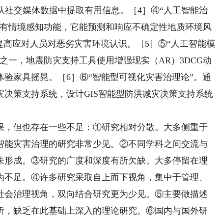
从社交媒体数据中提取有用信息。［4］④“人工智能治
具有情境感知功能，它能预测和响应不确定性地质环境风
提高应对人员对恶劣灾害环境认识。［5］⑤“人工智能模
之一，地震防灾支持工具使用增强现实（AR）3DCG动
验家具摇晃。［6］⑥“智能型可视化灾害治理论”。通
决策支持系统，设计GIS智能型防洪减灾决策支持系统
］
，但也存在一些不足：①研究相对分散。大多侧重于
智能灾害治理的研究非常少见。②不同学科之间交流与
未形成。③研究的广度和深度有所欠缺。大多停留在理
为不足。④许多研究采取自上而下视角，集中于管理、
社会治理视角，双向结合研究更为少见。⑤主要做描述
析，缺乏在此基础上深入的理论研究。⑥国内与国外研