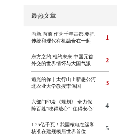
最热文章
向新,向前
作为千年古都,要把
1
传统和现代有机融合在一起
东方之约,相约未来 中国元首
2
外交的世界情怀与大国气派
追光的你｜太行山上新愚公河
3
北农业大学教授李保国
六部门印发《规划》 全力保
4
障百姓"吃得放心""住得安心"
1.25亿千瓦！我国核电在运和
5
核准在建规模居世界首位