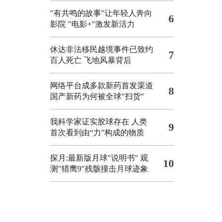
"有共鸣的故事"让年轻人奔向
6
影院
"电影+"激发新活力
休达非法移民越境事件已致约
7
百人死亡
飞地风暴背后
网络平台成多款新药首发渠道
8
国产新药为何被全球"扫货"
我科学家证实胶球存在 人类
9
首次看到由“力”构成的物质
探月:最新版月球"说明书"
观
10
测"猎鹰9"残骸撞击月球迹象